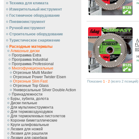
Техника для климата
н
Измерительный инструмент
Гостиничное оборудование
Пневмоинструмент
Ручной инcтрумент
Строительное оборудование
Туристическое снаряжение
А
FU
Расходные материалы
8
Алмазные диски
Программа Extra
Н
Программа Industrial
н
Программа Professional
Многофункциональные
Отрезные Multi Master
Отрезные Power Twister Eisen
Отрезные Slim Fast
Показано
1
-
2
(всего 2 позиций)
Отрезные Top Glass
Универсальные Silver Double Action
Принадлежности
Буры, зубила, долота
Диски пильные
Для мультиинструмента
Для термовоздуходувок
Для термоклеевых пистолетов
Коронки биметаллические
Круги шлифовальные
Лезвия для ножей
Лезвия для рашпиля
Лезвия для скребков