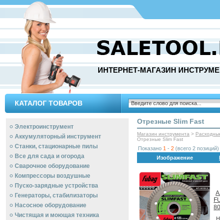
ИНТЕРНЕТ-МАГАЗИН ИНСТРУМЕ
КАТАЛОГ ТОВАРОВ
Отрезные Slim Fast
Электроинструмент
Магазин инструмента
>
Расходны
Аккумуляторный инструмент
Отрезные Slim Fast
Станки, стационарные пилы
Показано
1
-
2
(всего 2 позиций)
Все для сада и огорода
Изображение
Сварочное оборудование
Компрессоры воздушные
Пуско-зарядные устройства
А
Генераторы, стабилизаторы
FU
Насосное оборудование
80
Чистящая и моющая техника
Н