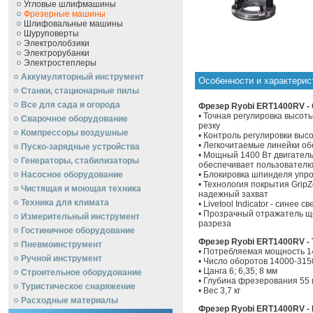
Угловые шлифмашины
Фрезерные машины
Шлифовальные машины
Шуруповерты
Электролобзики
Электрорубанки
Электростеплеры
Аккумуляторный инструмент
Особенности и характери
Станки, стационарные пилы
Все для сада и огорода
Фрезер Ryobi ERT1400RV -
• Точная регулировка высот
Сварочное оборудование
резку
Компрессоры воздушные
• Контроль регулировки выс
• Легкочитаемые линейки о
Пуско-зарядные устройства
• Мощный 1400 Вт двигатель
Генераторы, стабилизаторы
обеспечивает пользователю
Насосное оборудование
• Блокировка шпинделя упр
• Технология покрытия Grip
Чистящая и моющая техника
надежный захват
Техника для климата
• Livetool Indicator - синее
• Прозрачный отражатель щ
Измерительный инструмент
разреза
Гостиничное оборудование
Фрезер Ryobi ERT1400RV - 
Пневмоинструмент
• Потребляемая мощность 1
Ручной инcтрумент
• Число оборотов 14000-315
• Цанга 6; 6,35; 8 мм
Строительное оборудование
• Глубина фрезерования 55
Туристическое снаряжение
• Вес 3,7 кг
Расходные материалы
Фрезер Ryobi ERT1400RV -