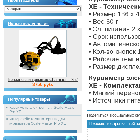
Производители
XE - Техническ
• Размер 186 x 4
• Вес 60 г
Новые поступления
• Эл. питания 2 x
• Срок использо
• Автоматическ
• Кол-во кнопок 
• Рабочие темпе
• Размер диспле
Курвиметр элек
Бензиновый триммер Champion T252
XE - Комплекта
3750 руб.
• Мягкий перено
• Источники пит
Популярные товары
Курвиметр электронный Scale Master
Pro XE
Поделиться в социальных се
Интерфейс компьютерный для
курвиметра Scale Master Pro XE
Похожие товары из этой ж