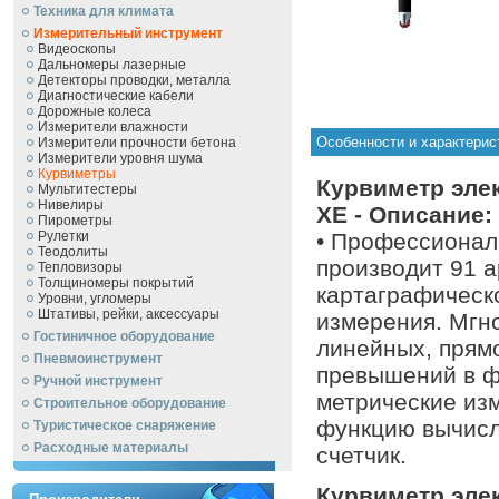
Техника для климата
Измерительный инструмент
Видеоскопы
Дальномеры лазерные
Детекторы проводки, металла
Диагностические кабели
Дорожные колеса
Измерители влажности
Особенности и характерис
Измерители прочности бетона
Измерители уровня шума
Курвиметры
Курвиметр элек
Мультитестеры
Нивелиры
XE - Описание:
Пирометры
Рулетки
• Профессионал
Теодолиты
производит 91 а
Тепловизоры
Толщиномеры покрытий
картаграфическ
Уровни, угломеры
Штативы, рейки, аксессуары
измерения. Мгн
Гостиничное оборудование
линейных, прям
Пневмоинструмент
превышений в 
Ручной инcтрумент
метрические изм
Строительное оборудование
функцию вычисл
Туристическое снаряжение
Расходные материалы
счетчик.
Курвиметр элек