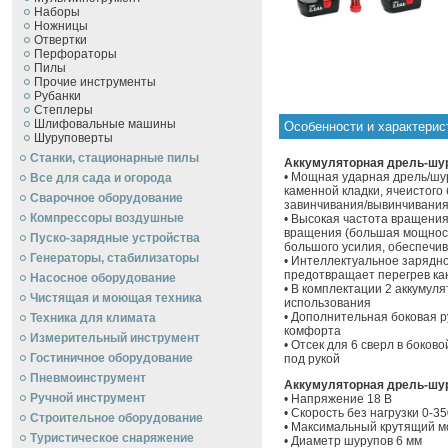
Наборы
Ножницы
Отвертки
Перфораторы
Пилы
Прочие инструменты
Рубанки
Степлеры
Шлифовальные машины
Особенности и характерис
Шуруповерты
Станки, стационарные пилы
Аккумуляторная дрель-шур
• Мощная ударная дрель/шу
Все для сада и огорода
каменной кладки, ячеистого
Сварочное оборудование
завинчивания/вывинчивания
Компрессоры воздушные
• Высокая частота вращения
вращения (большая мощност
Пуско-зарядные устройства
большого усилия, обеспечив
Генераторы, стабилизаторы
• Интеллектуальное зарядно
предотвращает перегрев как
Насосное оборудование
• В комплектации 2 аккумул
Чистящая и моющая техника
использования
• Дополнительная боковая р
Техника для климата
комфорта
Измерительный инструмент
• Отсек для 6 сверл в боков
Гостиничное оборудование
под рукой
Пневмоинструмент
Аккумуляторная дрель-шуру
Ручной инcтрумент
• Напряжение 18 В
• Скорость без нагрузки 0-35
Строительное оборудование
• Максимальный крутящий м
Туристическое снаряжение
• Диаметр шурупов 6 мм