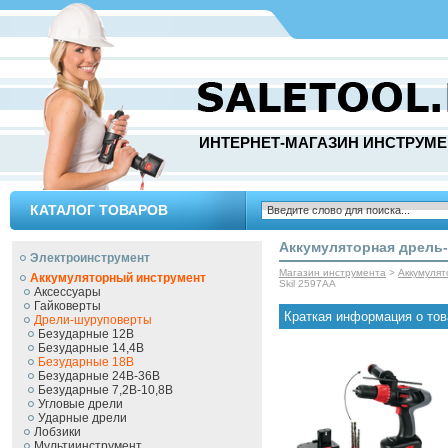
ИНТЕРНЕТ-МАГАЗИН ИНСТРУМЕ
КАТАЛОГ ТОВАРОВ
Аккумуляторная дрель-
Электроинструмент
Магазин инструмента
>
Аккумуля
Аккумуляторный инструмент
Skil 2597AA
Аксессуары
Гайковерты
Краткая информация о тов
Дрели-шуруповерты
Безударные 12В
Безударные 14,4В
Безударные 18В
Безударные 24В-36В
Безударные 7,2В-10,8В
Угловые дрели
Ударные дрели
Лобзики
Мультиинструмент