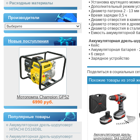
• Установка крутящего моме
Расходные материалы
• Дополнительный режим ус
• Диаметр патрона 2 - 13 мм
• Время зарядки 0,5 ч
Производители
• Диаметр отверстия в каме
• Диаметр отверстия в древ
• Диаметр отверстия в стали
• Емкость аккумуляторной б
Новые поступления
Аккумуляторная дрель-шур
• Кейс
• Аккумуляторная батарея - 
• 6 сверл
• Зарядное устройство
Поделиться в социальных се
Похожие товары из этой ж
Мотопомпа Champion GP52
6990 руб.
Популярные товары
Аккумуляторная дрель-шуруповерт
HITACHI DS18DBL
Аккумуляторная дрель-
Аккумуляторная дрель-шуруповерт
шуруповерт Skil 1003AT