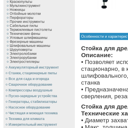
Краскопульты
Мультиинструмент
Ножницы
Отбойные молотки
Перфораторы
Прочие инструменты
Сабельные пилы
Термоклеевые пистолеты
Технические фены
Особенности и характерис
Угловые шлифмашины
Фрезерные машины
Шлифовальные машины
Стойка для дре
Шуруповерты
Электролобзики
Описание:
Электрорубанки
• Позволяет исп
Электростеплеры
Аккумуляторный инструмент
стационарно, в 
Станки, стационарные пилы
шлифовального,
Все для сада и огорода
станка
Сварочное оборудование
• Предназначена
Компрессоры воздушные
сверления, реза
Пуско-зарядные устройства
Генераторы, стабилизаторы
Стойка для дре
Насосное оборудование
Технические ха
Чистящая и моющая техника
Техника для климата
• Диаметр захва
Измерительный инструмент
• Макс. толщина