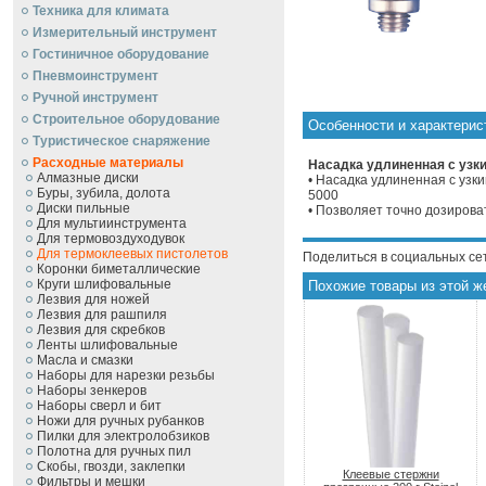
Техника для климата
Измерительный инструмент
Гостиничное оборудование
Пневмоинструмент
Ручной инcтрумент
Строительное оборудование
Особенности и характерист
Туристическое снаряжение
Расходные материалы
Насадка удлиненная с узким
Алмазные диски
• Насадка удлиненная с узк
Буры, зубила, долота
5000
Диски пильные
• Позволяет точно дозирова
Для мультиинструмента
Для термовоздуходувок
Для термоклеевых пистолетов
Поделиться в социальных се
Коронки биметаллические
Круги шлифовальные
Похожие товары из этой ж
Лезвия для ножей
Лезвия для рашпиля
Лезвия для скребков
Ленты шлифовальные
Масла и смазки
Наборы для нарезки резьбы
Наборы зенкеров
Наборы сверл и бит
Ножи для ручных рубанков
Пилки для электролобзиков
Полотна для ручных пил
Скобы, гвозди, заклепки
Клеевые стержни
Фильтры и мешки