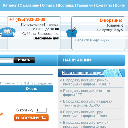
Каталог
О магазине
Оплата
Доставка
Гарантии
Контакты
Войти
+7 (495) 933-32-89
В корзине:
Понедельник-Пятница:
Товаров:
0
с
10.00
до
18.00
На сумму:
0 руб.
Суббота-Воскресенье:
Выходные дни
Перейти в корзину>>
НАШИ АКЦИИ
Наши новости и акции
В продажу поступил ручной
Страницы:
1
2
3
4
5
Следующая
инструмент фирмы TRUPER
Купить
В продажу поступили станки
фирмы JET
В продажу поступила садовая
техника фирмы AL-KO
В корзину:
В продажу поступил ручной
уб.
инструмент фирмы Fiskars
В продажу поступил ручной
инструмент фирмы Unipro