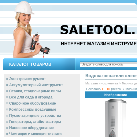
ИНТЕРНЕТ-МАГАЗИН ИНСТРУМЕ
КАТАЛОГ ТОВАРОВ
Водонагреватели элек
Электроинструмент
Магазин инструмента
>
Техника д
Аккумуляторный инструмент
Показано
1
-
10
(всего 50 позици
Станки, стационарные пилы
Изображение
Все для сада и огорода
Сварочное оборудование
Компрессоры воздушные
Пуско-зарядные устройства
Генераторы, стабилизаторы
Насосное оборудование
Чистящая и моющая техника