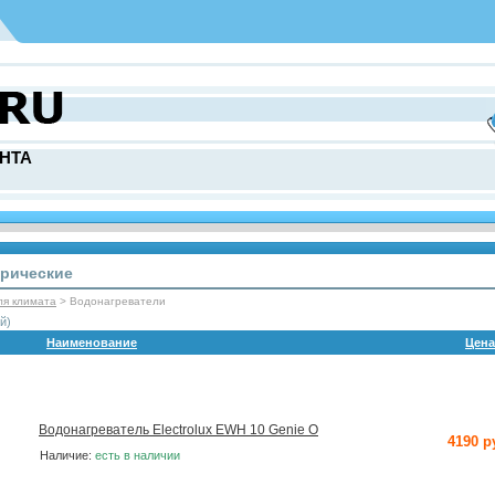
НТА
трические
ля климата
> Водонагреватели
й)
Наименование
Цена
Водонагреватель Electrolux EWH 10 Genie O
4190 р
Наличие:
есть в наличии