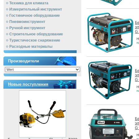
Техника для климата
Измерительный инструмент
Гостиничное оборудование
Пневмоинструмент
Б
эл
Ручной инcтрумент
G
Строительное оборудование
Н
Туристическое снаряжение
н
Расходные материалы
Производители
Б
эл
G
Новые поступления
Н
н
Б
эл
G
Н
н