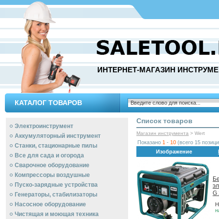
ИНТЕРНЕТ-МАГАЗИН ИНСТРУМЕ
КАТАЛОГ ТОВАРОВ
Список товаров
Электроинструмент
Магазин инструмента
> Wert
Аккумуляторный инструмент
Показано
1
-
10
(всего 15 позици
Станки, стационарные пилы
Изображение
Все для сада и огорода
Сварочное оборудование
Компрессоры воздушные
Б
Пуско-зарядные устройства
эл
G
Генераторы, стабилизаторы
Насосное оборудование
Н
н
Чистящая и моющая техника