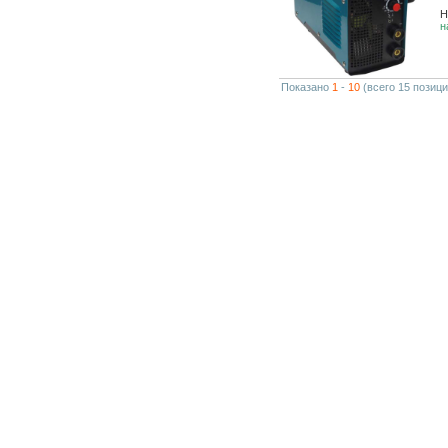
Н
н
Показано
1
-
10
(всего 15 позици