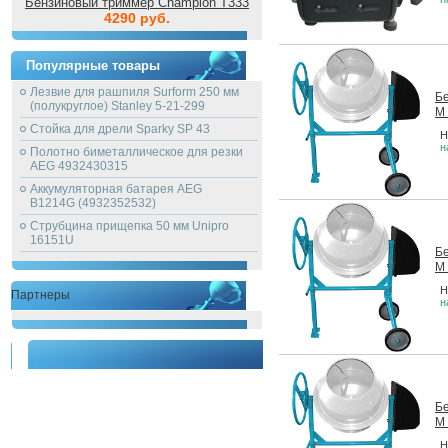
Бензиновый триммер Champion T333
4290 руб.
Популярные товары
Лезвие для рашпиля Surform 250 мм
Б
(полукруглое) Stanley 5-21-299
M
Стойка для дрели Sparky SP 43
Н
н
Полотно биметаллическое для резки
AEG 4932430315
Аккумуляторная батарея AEG
B1214G (4932352532)
Струбцина прищепка 50 мм Unipro
16151U
Б
M
Н
Партнеры
н
Б
M
Н