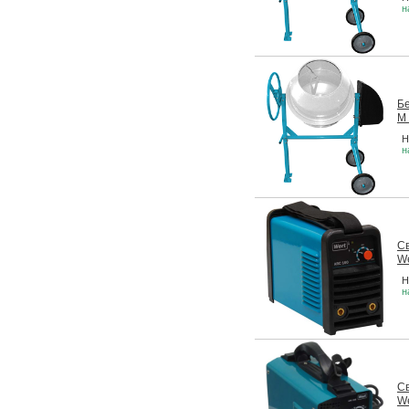
н
Б
M
Н
н
С
We
Н
н
С
We