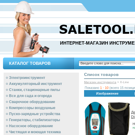
ИНТЕРНЕТ-МАГАЗИН ИНСТРУМЕ
КАТАЛОГ ТОВАРОВ
Список товаров
Электроинструмент
Магазин инструмента
> X-Line
Аккумуляторный инструмент
Показано
1
-
10
(всего 15 позици
Станки, стационарные пилы
Изображение
Все для сада и огорода
Сварочное оборудование
Компрессоры воздушные
Де
Пуско-зарядные устройства
Di
Генераторы, стабилизаторы
Н
Насосное оборудование
н
Чистящая и моющая техника