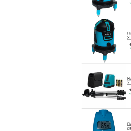
н
Н
X-
Н
н
Н
X
Н
н
Пи
pI