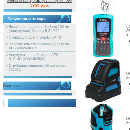
Бензиновый триммер Champion T252
3750 руб.
Популярные товары
Л
Лезвие для рашпиля Surform 250 мм
да
(полукруглое) Stanley 5-21-299
Sn
Стойка для дрели Sparky SP 43
Н
Полотно биметаллическое для резки
н
AEG 4932430315
Аккумуляторная батарея AEG
B1214G (4932352532)
Струбцина прищепка 50 мм Unipro
16151U
Н
X-
Н
Партнеры
н
Н
X-
Н