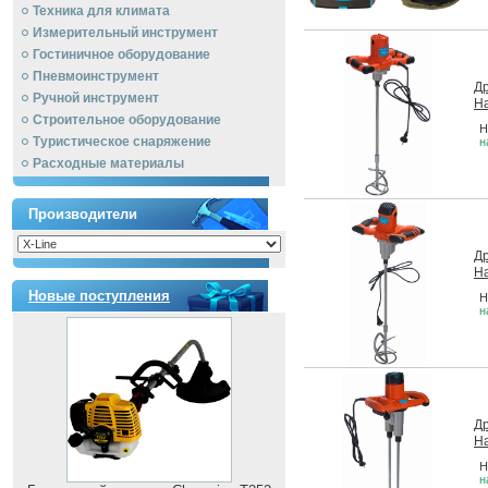
Техника для климата
Измерительный инструмент
Гостиничное оборудование
Пневмоинструмент
Др
Ручной инcтрумент
Ha
Строительное оборудование
Н
Туристическое снаряжение
н
Расходные материалы
Производители
Др
Ha
Новые поступления
Н
н
Др
Ha
Н
н