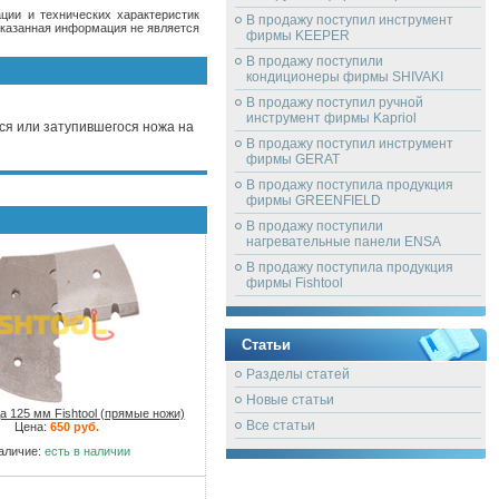
ции и технических характеристик
В продажу поступил инструмент
Указанная информация не является
фирмы KEEPER
В продажу поступили
кондиционеры фирмы SHIVAKI
В продажу поступил ручной
инструмент фирмы Kapriol
ося или затупившегося ножа на
В продажу поступил инструмент
фирмы GERAT
В продажу поступила продукция
фирмы GREENFIELD
В продажу поступили
нагревательные панели ENSA
В продажу поступила продукция
фирмы Fishtool
Статьи
Разделы статей
Новые статьи
а 125 мм Fishtool (прямые ножи)
Все статьи
Цена:
650 руб.
аличие:
есть в наличии