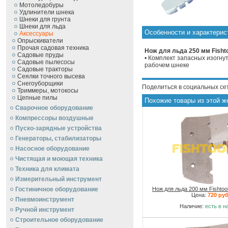
Мотоледобуры
Удлинители шнека
Шнеки для грунта
Шнеки для льда
Особенности и характерист
Аксессуары
Опрыскиватели
Прочая садовая техника
Нож для льда 250 мм Fishto
Садовые пруды
• Комплект запасных изогну
Садовые пылесосы
рабочем шнеке
Садовые тракторы
Сеялки точного высева
Снегоуборщики
Поделиться в социальных се
Триммеры, мотокосы
Цепные пилы
Похожие товары из этой ж
Сварочное оборудование
Компрессоры воздушные
Пуско-зарядные устройства
Генераторы, стабилизаторы
Насосное оборудование
Чистящая и моющая техника
Техника для климата
Измерительный инструмент
Гостиничное оборудование
Нож для льда 200 мм Fishtoo
Цена:
720 руб
Пневмоинструмент
Наличие:
есть в н
Ручной инcтрумент
Строительное оборудование