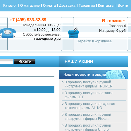
Каталог
О магазине
Оплата
Доставка
Гарантии
Контакты
Войти
+7 (495) 933-32-89
В корзине:
Понедельник-Пятница:
Товаров:
0
с
10.00
до
18.00
На сумму:
0 руб.
Суббота-Воскресенье:
Выходные дни
Перейти в корзину>>
НАШИ АКЦИИ
Наши новости и акции
В продажу поступил ручной
инструмент фирмы TRUPER
В продажу поступили станки
фирмы JET
В продажу поступила садовая
техника фирмы AL-KO
В продажу поступил ручной
инструмент фирмы Fiskars
В продажу поступил ручной
инструмент фирмы Unipro