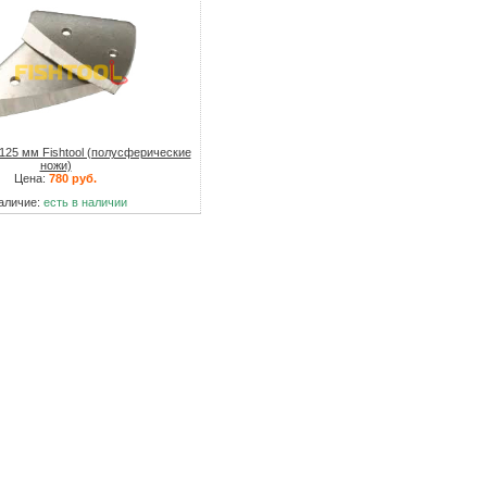
125 мм Fishtool (полусферические
ножи)
Цена:
780 руб.
аличие:
есть в наличии