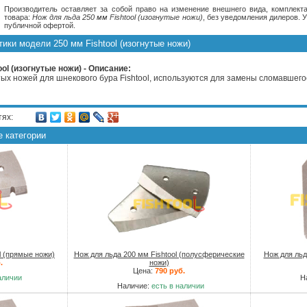
Производитель оставляет за собой право на изменение внешнего вида, комплекта
товара:
Нож для льда 250 мм Fishtool (изогнутые ножи)
, без уведомления дилеров. 
публичной офертой.
ики модели 250 мм Fishtool (изогнутые ножи)
ol (изогнутые ножи) - Описание:
тых ножей для шнекового бура Fishtool, используются для замены сломавшег
тях:
е категории
l (прямые ножи)
Нож для льда 200 мм Fishtool (полусферические
Нож для льд
.
ножи)
Цена:
790 руб.
аличии
Н
Наличие:
есть в наличии