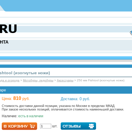
НТА
shtool (изогнутые ножи)
ада и огорода
>
Мотобуры, ледобуры
>
Аксессуары
> 250 мм Fishtool (изогнутые ножи)
аре
810
Цена:
руб.
Доставка: 0 руб.
Стоимость доставки данной позиции, указана по Москве в пределах МКАД.
При заказе нескольких позиций, оплачивается стоимость наименьшей доставки.
Наличие:
есть в наличии
шт.