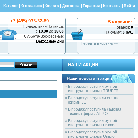
Каталог
О магазине
Оплата
Доставка
Гарантии
Контакты
Войти
+7 (495) 933-32-89
В корзине:
Понедельник-Пятница:
Товаров:
0
с
10.00
до
18.00
На сумму:
0 руб.
Суббота-Воскресенье:
Выходные дни
Перейти в корзину>>
НАШИ АКЦИИ
Наши новости и акции
В продажу поступил ручной
инструмент фирмы TRUPER
В продажу поступили станки
фирмы JET
В продажу поступила садовая
техника фирмы AL-KO
В продажу поступил ручной
инструмент фирмы Fiskars
В продажу поступил ручной
инструмент фирмы Unipro