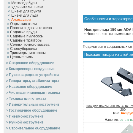
Мотоледобуры
Удлинители шнека
Шнеки для грунта
Шнеки для льда
Особенности и характерис
Аксессуары
Опрыскиватели
Прочая садовая техника
Нож для льда 150 мм ADA I
Садовые пруды
• Ножи являются съемными 
Садовые пылесосы
Садовые тракторы
Сеялки точного высева
Поделиться в социальных се
Снегоуборщики
Триммеры, мотокосы
Похожие товары из этой ж
Цепные пилы
Сварочное оборудование
Компрессоры воздушные
Пуско-зарядные устройства
Генераторы, стабилизаторы
Насосное оборудование
Чистящая и моющая техника
Техника для климата
Измерительный инструмент
Нож для почвы 200 мм ADA Fro
200
Гостиничное оборудование
Цена:
649 руб
Пневмоинструмент
Наличие:
есть в н
Ручной инcтрумент
Строительное оборудование