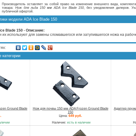
Производитель оставляет за собой право на изменение внешнего вида, комплекта
товара:
Нож для льда 150 мм ADA Ice Blade 150
, без уведомления дилеров. У
публичной офертой.
тики модели ADA Ice Blade 150
ce Blade 150 - Описание:
и их используют для замены сломавшегося или затупившегося ножа на рабо
тях:
е категории
zen Ground Blade
Нож для почвы 150 мм ADA Frozen Ground Blade
Адаптер пруж
150
.
Цена:
649 руб.
аличии
Наличие:
есть в наличии
Н