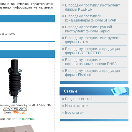
ции и технических характеристик
В продажу поступил инструмент
казанная информация не является
фирмы KEEPER
В продажу поступили
кондиционеры фирмы SHIVAKI
В продажу поступил ручной
инструмент фирмы Kapriol
чем шнеке
В продажу поступил инструмент
фирмы GERAT
В продажу поступила продукция
фирмы GREENFIELD
В продажу поступили
нагревательные панели ENSA
В продажу поступила продукция
фирмы Fishtool
Статьи
Разделы статей
инный для бензобура ADA SPRING
Новые статьи
ADAPTER 20/20
Цена:
999 руб.
Все статьи
аличие:
есть в наличии