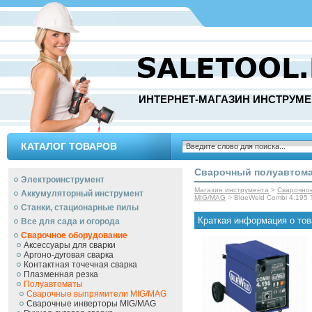
ИНТЕРНЕТ-МАГАЗИН ИНСТРУМЕ
КАТАЛОГ ТОВАРОВ
Сварочный полуавтомат
Электроинструмент
Магазин инструмента
>
Сварочно
Аккумуляторный инструмент
MIG/MAG
> BlueWeld Combi 4.195 
Станки, стационарные пилы
Краткая информация о тов
Все для сада и огорода
Сварочное оборудование
Аксессуары для сварки
Аргоно-дуговая сварка
Контактная точечная сварка
Плазменная резка
Полуавтоматы
Сварочные выпрямители MIG/MAG
Сварочные инверторы MIG/MAG