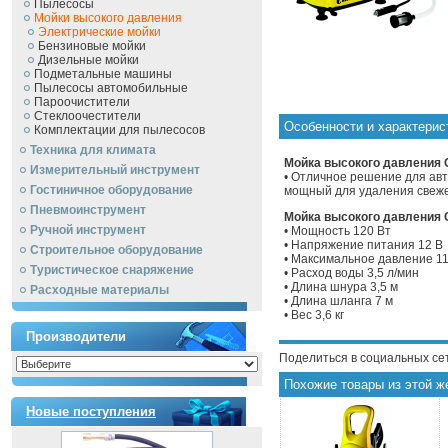
Пылесосы
Мойки высокого давления
Электрические мойки
Бензиновые мойки
Дизельные мойки
Подметальные машины
Пылесосы автомобильные
Пароочистители
Стеклоочестители
Особенности и характери
Комплектации для пылесосов
Техника для климата
Мойка высокого давления 
Измерительный инструмент
• Отличное решение для авт
Гостиничное оборудование
мощный для удаления свежей
Пневмоинструмент
Мойка высокого давления C
Ручной инcтрумент
• Мощность 120 Вт
• Напряжение питания 12 В
Строительное оборудование
• Максимальное давление 11
Туристическое снаряжение
• Расход воды 3,5 л/мин
• Длина шнура 3,5 м
Расходные материалы
• Длина шланга 7 м
• Вес 3,6 кг
Производители
Поделиться в социальных се
Похожие товары из этой ж
Новые поступления