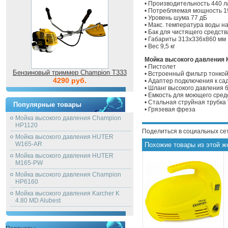
• Производительность 440 л
• Потребляемая мощность 1
• Уровень шума 77 дБ
• Макс. температура воды н
• Бак для чистящего средств
• Габариты 313х336х860 мм
• Вес 9,5 кг
Мойка высокого давления K
• Пистолет
Бензиновый триммер Champion T333
• Встроенный фильтр тонкой
4290 руб.
• Адаптер подключения к са
• Шланг высокого давления 6
• Емкость для моющего сред
• Стальная струйная трубка 
Популярные товары
• Грязевая фреза
Мойка высокого давления Champion
HP1120
Поделиться в социальных се
Мойка высокого давления HUTER
W165-AR
Похожие товары из этой ж
Мойка высокого давления HUTER
M165-PW
Мойка высокого давления Champion
HP6160
Мойка высокого давления Karcher K
4.80 MD Alubest