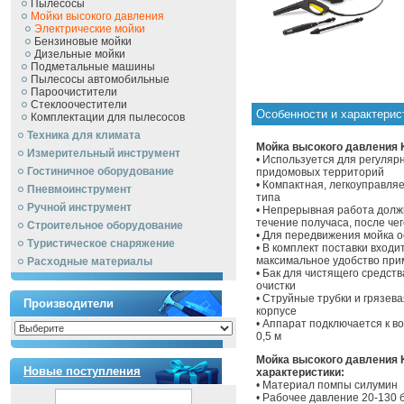
Пылесосы
Мойки высокого давления
Электрические мойки
Бензиновые мойки
Дизельные мойки
Подметальные машины
Пылесосы автомобильные
Пароочистители
Стеклоочестители
Особенности и характерист
Комплектации для пылесосов
Техника для климата
Мойка высокого давления K
Измерительный инструмент
• Используется для регуля
Гостиничное оборудование
придомовых территорий
• Компактная, легкоуправля
Пневмоинструмент
типа
Ручной инcтрумент
• Непрерывная работа должн
течение получаса, после че
Строительное оборудование
• Для передвижения мойка 
Туристическое снаряжение
• В комплект поставки вхо
максимальное удобство пр
Расходные материалы
• Бак для чистящего средств
очистки
• Струйные трубки и грязев
Производители
корпусе
• Аппарат подключается к в
0,5 м
Мойка высокого давления K
Новые поступления
характеристики:
• Материал помпы силумин
• Рабочее давление 20-130 