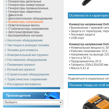
Генераторы дизельные
Генераторы инверторные
Генераторы промышленные
Генераторы сварочные
Двигатели
Особенности и характерис
Дополнительное оборудование
Конвертеры напряжения
Конвертер напряжения Defo
Осветительные мачты
• Выключение / звуковой си
Стабилизаторы напряжения
• Защита от перегрузки, пе
Автотрансформаторы
• Тепловая защита
Бесперебойное питания
• USB-порт
Насосное оборудование
Конвертер напряжения Defo
Чистящая и моющая техника
• Номинальная мощность 30
Техника для климата
• Рабочее напряжение 10,5-
• Напряжение на выходе 22
Измерительный инструмент
• Частота 50 Гц
Гостиничное оборудование
• Предохранитель 20 А
Пневмоинструмент
• Габариты 200х130х200 мм
• Масса 0,41 кг
Ручной инcтрумент
Строительное оборудование
Поделиться в социальных се
Туристическое снаряжение
Расходные материалы
Похожие товары из этой ж
Производители