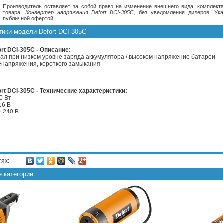
Производитель оставляет за собой право на изменение внешнего вида, комплекта
товара:
Конвертер напряжения Defort DCI-305C
, без уведомления дилеров. Ук
публичной офертой.
тики модели Defort DCI-305C
rt DCI-305C - Описание:
гнал при низком уровне заряда аккумулятора / высоком напряжение батареи
ренапряжения, короткого замыкания
rt DCI-305C - Технические характеристики:
0 Вт
16 В
0-240 В
тях:
е категории