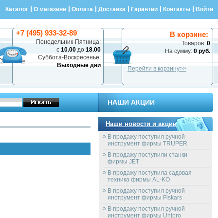
Каталог
О магазине
Оплата
Доставка
Гарантии
Контакты
Войти
+7 (495) 933-32-89
В корзине:
Понедельник-Пятница:
Товаров:
0
с
10.00
до
18.00
На сумму:
0 руб.
Суббота-Воскресенье:
Выходные дни
Перейти в корзину>>
НАШИ АКЦИИ
Наши новости и акции
В продажу поступил ручной
инструмент фирмы TRUPER
В продажу поступили станки
фирмы JET
В продажу поступила садовая
техника фирмы AL-KO
В продажу поступил ручной
инструмент фирмы Fiskars
В продажу поступил ручной
инструмент фирмы Unipro