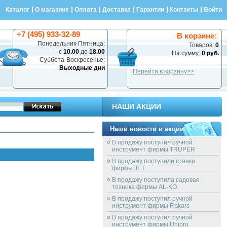
Каталог
О магазине
Оплата
Доставка
Гарантии
Контакты
Войти
+7 (495) 933-32-89
В корзине:
Понедельник-Пятница:
Товаров:
0
с
10.00
до
18.00
На сумму:
0 руб.
Суббота-Воскресенье:
Выходные дни
Перейти в корзину>>
НАШИ АКЦИИ
Наши новости и акции
В продажу поступил ручной
инструмент фирмы TRUPER
В продажу поступили станки
фирмы JET
В продажу поступила садовая
техника фирмы AL-KO
В продажу поступил ручной
инструмент фирмы Fiskars
В продажу поступил ручной
инструмент фирмы Unipro