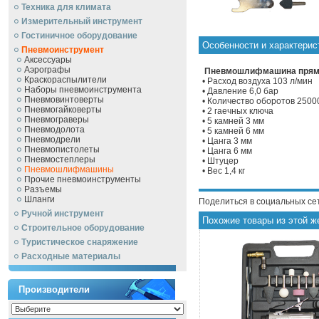
Техника для климата
Измерительный инструмент
Гостиничное оборудование
Особенности и характери
Пневмоинструмент
Аксессуары
Аэрографы
Пневмошлифмашина прямая
Краскораспылители
• Расход воздуха 103 л/мин
Наборы пневмоинструмента
• Давление 6,0 бар
Пневмовинтоверты
• Количество оборотов 2500
Пневмогайковерты
• 2 гаечных ключа
Пневмограверы
• 5 камней 3 мм
Пневмодолота
• 5 камней 6 мм
Пневмодрели
• Цанга 3 мм
Пневмопистолеты
• Цанга 6 мм
Пневмостеплеры
• Штуцер
Пневмошлифмашины
• Вес 1,4 кг
Прочие пневмоинструменты
Разъемы
Шланги
Поделиться в социальных се
Ручной инcтрумент
Похожие товары из этой ж
Строительное оборудование
Туристическое снаряжение
Расходные материалы
Производители