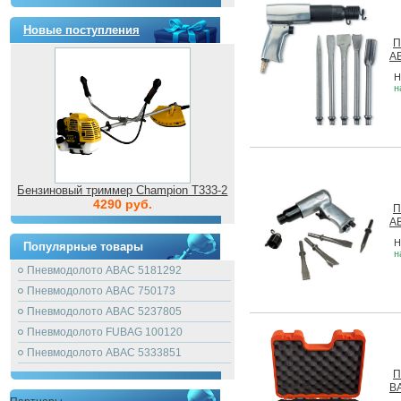
Новые поступления
П
A
Н
н
Бензиновый триммер Champion T333-2
4290 руб.
П
A
Н
Популярные товары
н
Пневмодолото ABAC 5181292
Пневмодолото ABAC 750173
Пневмодолото ABAC 5237805
Пневмодолото FUBAG 100120
Пневмодолото ABAC 5333851
П
B