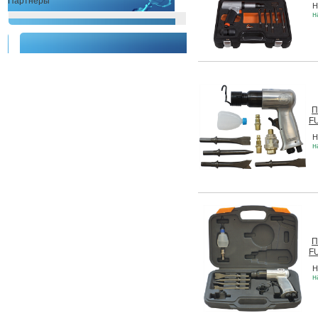
Партнеры
Н
н
П
F
Н
н
П
F
Н
н