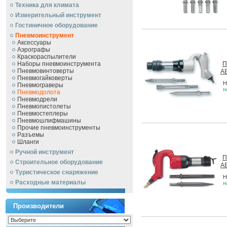
Техника для климата
Измерительный инструмент
Гостиничное оборудование
Пневмоинструмент
Аксессуары
Аэрографы
Краскораспылители
Наборы пневмоинструмента
П
Пневмовинтоверты
A
Пневмогайковерты
Н
Пневмограверы
н
Пневмодолота
Пневмодрели
Пневмопистолеты
Пневмостеплеры
Пневмошлифмашины
Прочие пневмоинструменты
Разъемы
Шланги
Ручной инcтрумент
П
Строительное оборудование
A
Туристическое снаряжение
Н
Расходные материалы
н
Производители