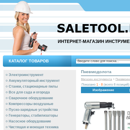
ИНТЕРНЕТ-МАГАЗИН ИНСТРУМЕ
КАТАЛОГ ТОВАРОВ
Пневмодолота
Электроинструмент
Магазин инструмента
>
Пневмоин
Аккумуляторный инструмент
Показано
1
-
8
(всего 8 позиций)
Станки, стационарные пилы
Изображение
Все для сада и огорода
Сварочное оборудование
Компрессоры воздушные
Пуско-зарядные устройства
П
Генераторы, стабилизаторы
A
Насосное оборудование
Н
Чистящая и моющая техника
н