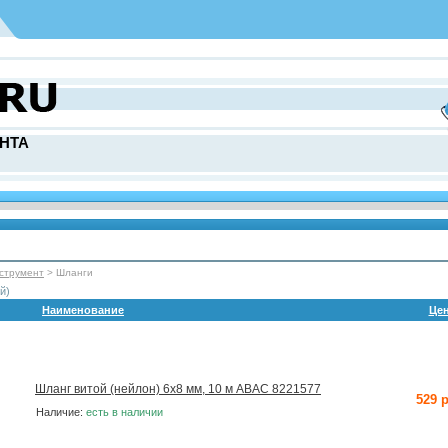
НТА
струмент
> Шланги
й)
Наименование
Це
Шланг витой (нейлон) 6х8 мм, 10 м ABAC 8221577
529 
Наличие:
есть в наличии