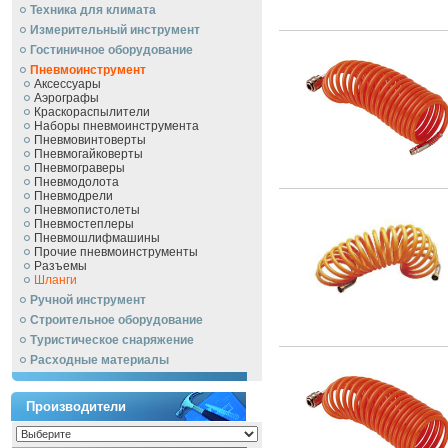
Техника для климата
Измерительный инструмент
Гостиничное оборудование
Пневмоинструмент
Аксессуары
Аэрографы
Краскораспылители
Наборы пневмоинструмента
Пневмовинтоверты
Пневмогайковерты
Пневмограверы
Пневмодолота
Пневмодрели
Пневмопистолеты
Пневмостеплеры
Пневмошлифмашины
Прочие пневмоинструменты
Разъемы
Шланги
Ручной инcтрумент
Строительное оборудование
Туристическое снаряжение
Расходные материалы
Производители