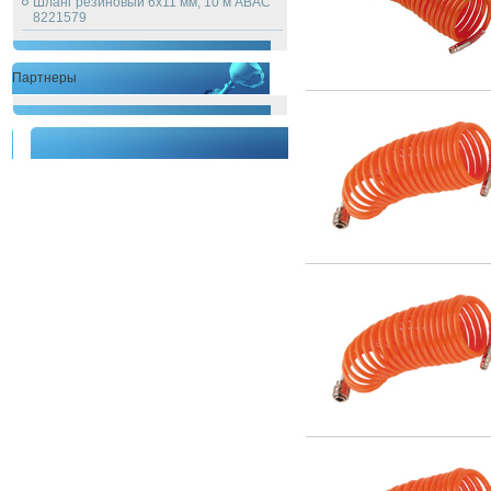
Шланг резиновый 6х11 мм, 10 м ABAC
8221579
Партнеры