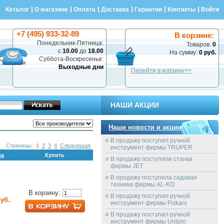
Каталог
О магазине
Оплата
Доставка
Гарантии
Контакты
Войти
+7 (495) 933-32-89
В корзине:
Понедельник-Пятница:
Товаров:
0
с
10.00
до
18.00
На сумму:
0 руб.
Суббота-Воскресенье:
Выходные дни
Перейти в корзину>>
НАШИ АКЦИИ
Наши новости и акции
В продажу поступил ручной
Страницы:
1
2
3
4
Следующая
инструмент фирмы TRUPER
на
Купить
В продажу поступили станки
фирмы JET
В продажу поступила садовая
техника фирмы AL-KO
В корзину:
В продажу поступил ручной
руб.
инструмент фирмы Fiskars
В продажу поступил ручной
инструмент фирмы Unipro