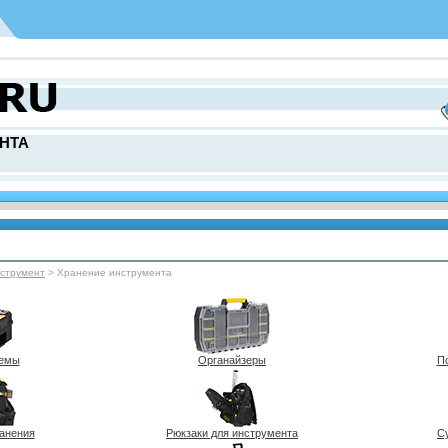
НТА
нcтрумент
> Хранение инструмента
темы
Органайзеры
П
анения
Рюкзаки для инструмента
С