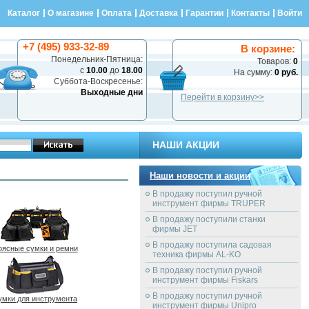
Каталог
О магазине
Оплата
Доставка
Гарантии
Контакты
Войти
+7 (495) 933-32-89
В корзине:
Понедельник-Пятница:
Товаров:
0
с
10.00
до
18.00
На сумму:
0 руб.
Суббота-Воскресенье:
Выходные дни
Перейти в корзину>>
НАШИ АКЦИИ
Наши новости и акции
В продажу поступил ручной
инструмент фирмы TRUPER
В продажу поступили станки
фирмы JET
В продажу поступила садовая
оясные сумки и ремни
техника фирмы AL-KO
В продажу поступил ручной
инструмент фирмы Fiskars
В продажу поступил ручной
умки для инструмента
инструмент фирмы Unipro