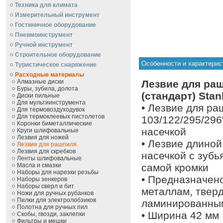
Техника для климата
Измерительный инструмент
Гостиничное оборудование
Пневмоинструмент
Ручной инcтрумент
Строительное оборудование
Особенности и характерист
Туристическое снаряжение
Расходные материалы
Алмазные диски
Лезвие для ра
Буры, зубила, долота
(стандарт) Stan
Диски пильные
Для мультиинструмента
• Лезвие для ра
Для термовоздуходувок
Для термоклеевых пистолетов
103/122/295/296
Коронки биметаллические
насечкой
Круги шлифовальные
Лезвия для ножей
• Лезвие длиной
Лезвия для рашпиля
Лезвия для скребков
насечкой с зуб
Ленты шлифовальные
Масла и смазки
самой кромки
Наборы для нарезки резьбы
• Предназначено
Наборы зенкеров
Наборы сверл и бит
металлам, твер
Ножи для ручных рубанков
Пилки для электролобзиков
ламинированным
Полотна для ручных пил
• Ширина 42 мм
Скобы, гвозди, заклепки
Фильтры и мешки