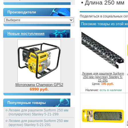
• Длина 250 мм
Производители
Поделиться в социальных се
Похожие товары из этой ж
Новые поступления
Лезвие для рашпиля Surform
250 мм (круглое) Stanley 5-
21-291
Цена:
195 руб.
Мотопомпа Champion GP52
6990 руб.
Наличие:
есть в наличии
Популярные товары
Лезвие для рашпиля Surform 250 мм
(полукруглое) Stanley 5-21-299
Лезвие для рашпиля Surform 250 мм
(круглое) Stanley 5-21-291