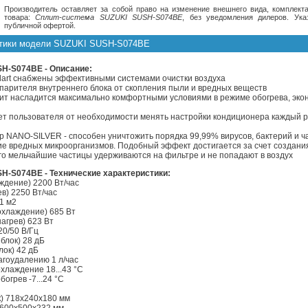
Производитель оставляет за собой право на изменение внешнего вида, комплекта
товара:
Сплит-система SUZUKI SUSH-S074BE
, без уведомления дилеров. Ук
публичной офертой.
стики модели SUZUKI SUSH-S074BE
H-S074BE - Описание:
dart снабжены эффективными системами очистки воздуха
спарителя внутреннего блока от скопления пыли и вредных веществ
лит насладится максимально комфортными условиями в режиме обогрева, эко
т пользователя от необходимости менять настройки кондиционера каждый ра
р NANO-SILVER - способен уничтожить порядка 99,99% вирусов, бактерий и 
 вредных микроорганизмов. Подобный эффект достигается за счет создания 
го мельчайшие частицы удерживаются на фильтре и не попадают в воздух
H-S074BE - Технические характеристики:
ждение) 2200 Вт/час
в) 2250 Вт/час
1 м2
охлаждение) 685 Вт
агрев) 623 Вт
20/50 В/Гц
блок) 28 дБ
лок) 42 дБ
агоудалению 1 л/час
хлаждение 18...43 °C
огрев -7...24 °C
к) 718х240х180 мм