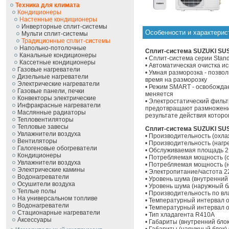
Техника для климата
Кондиционеры
Настенные кондиционеры
Инверторные сплит-системы
Особенности и характери
Мульти сплит-системы
Традиционные сплит-системы
Напольно-потолочные
Сплит-система SUZUKI SUS
Канальные кондиционеры
• Сплит-система серии Stan
Кассетные кондиционеры
• Автоматическая очистка и
Газовые нагреватели
• Умная разморозка - позво
Дизельные нагреватели
время на разморозку
Электрические нагреватели
• Режим SMART - освобождае
Газовые панели, печки
меняется
Конвекторы электрические
• Электростатический фильт
Инфракрасные нагреватели
предотвращают размножение
Маслянные радиаторы
результате действия которо
Тепловентиляторы
Тепловые завесы
Сплит-система SUZUKI SUS
Увлажнители воздуха
• Производительность (охла
Вентиляторы
• Производительность (нагре
Галогеновые обогреватели
• Обслуживаемая площадь 2
Кондиционеры
• Потребляемая мощность (
Увлажнители воздуха
• Потребляемая мощность (н
Электрические камины
• Электропитание/частота 2
Водонагреватели
• Уровень шума (внутренний 
Осушители воздуха
• Уровень шума (наружный б
Теплые полы
• Производительность по вл
На универсальном топливе
• Температурный интервал о
Водонагреватели
• Температурный интервал об
Стационарные нагреватели
• Тип хладагента R410А
Аксессуары
• Габариты (внутренний бло