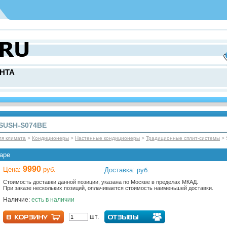
НТА
 SUSH-S074BE
ля климата
>
Кондиционеры
>
Настенные кондиционеры
>
Традиционные сплит-системы
> 
аре
9990
Цена:
руб.
Доставка: руб.
Стоимость доставки данной позиции, указана по Москве в пределах МКАД.
При заказе нескольких позиций, оплачивается стоимость наименьшей доставки.
Наличие:
есть в наличии
шт.