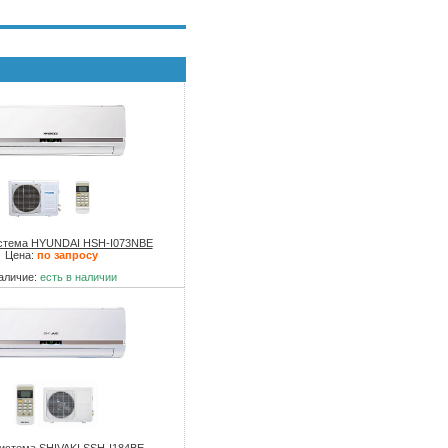
стема HYUNDAI HSH-I073NBE
Цена:
по запросу
аличие:
есть в наличии