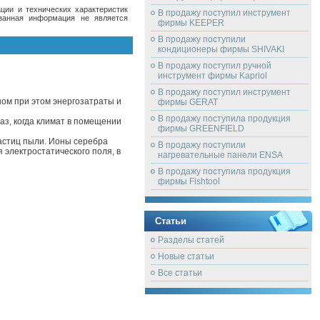
ции и технических характеристик
В продажу поступил инструмент
азанная информация не является
фирмы KEEPER
В продажу поступили
кондиционеры фирмы SHIVAKI
В продажу поступил ручной
инструмент фирмы Kapriol
В продажу поступил инструмент
ном при этом энергозатраты и
фирмы GERAT
В продажу поступила продукция
з, когда климат в помещении
фирмы GREENFIELD
частиц пыли. Ионы серебра
В продажу поступили
электростатического поля, в
нагревательные панели ENSA
В продажу поступила продукция
фирмы Fishtool
Статьи
Разделы статей
Новые статьи
Все статьи