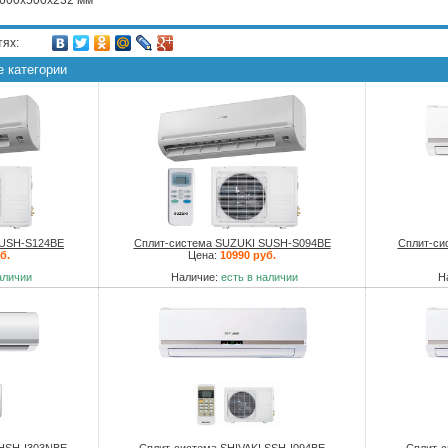
 600х500х232 мм
тях:
е категории
SUSH-S124BE
Сплит-система SUZUKI SUSH-S094BE
Сплит-си
б.
Цена:
10990 руб.
аличии
Наличие:
есть в наличии
Н