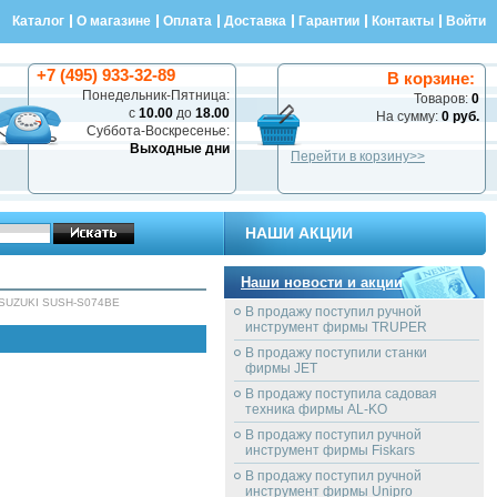
Каталог
О магазине
Оплата
Доставка
Гарантии
Контакты
Войти
+7 (495) 933-32-89
В корзине:
Понедельник-Пятница:
Товаров:
0
с
10.00
до
18.00
На сумму:
0 руб.
Суббота-Воскресенье:
Выходные дни
Перейти в корзину>>
НАШИ АКЦИИ
Наши новости и акции
SUZUKI SUSH-S074BE
В продажу поступил ручной
инструмент фирмы TRUPER
В продажу поступили станки
фирмы JET
В продажу поступила садовая
техника фирмы AL-KO
В продажу поступил ручной
инструмент фирмы Fiskars
В продажу поступил ручной
инструмент фирмы Unipro