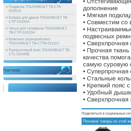
• Отстегивающе
Подвеска TOUGHBUILT TB-CTA-
дополнение
01051A
• Мягкая подкла
Кобура для дрели TOUGHBUILT TB-
• Совместим со 
CTP-01020A
• Настраиваемые
Чехол для телефона TOUGHBUILT
TB-CTP-01033A
подвесных ремн
Комплект разнорабочего
• Сверхпрочная 
TOUGHBUILT TB-CTTB-01111C
• Прочная ткань
Разгрузочный пояс TOUGHBUILT TB-
CTL-01040B
качества помог
самую суровую 
• Суперпрочная 
Партнеры
• Стальные кол
• Крепкий пояс 
• Удобный дыша
• Сверхпрочная
Поделиться в социальных се
Похожие товары из этой ж