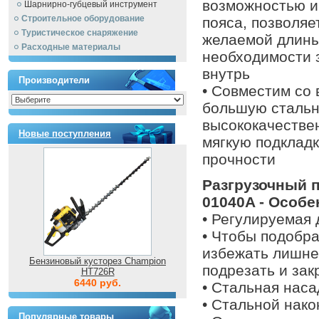
возможностью и
Шарнирно-губцевый инструмент
Строительное оборудование
пояса, позволяе
Туристическое снаряжение
желаемой длины
Расходные материалы
необходимости 
внутрь
Производители
• Совместим со 
большую стальн
высококачестве
Новые поступления
мягкую подклад
прочности
Разгрузочный 
01040A - Особе
• Регулируемая
• Чтобы подобр
избежать лишне
Бензиновый кусторез Champion
подрезать и зак
HT726R
6440 руб.
• Стальная наса
• Стальной нако
Популярные товары