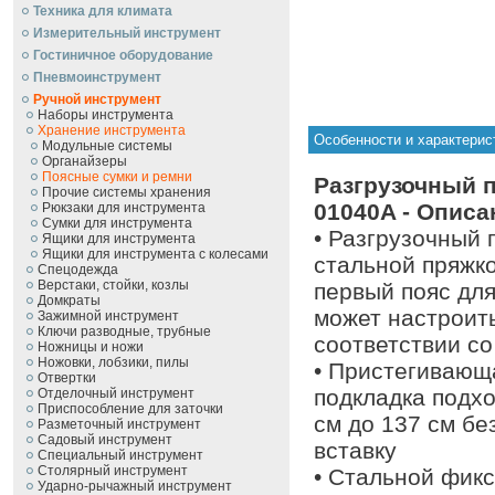
Техника для климата
Измерительный инструмент
Гостиничное оборудование
Пневмоинструмент
Ручной инcтрумент
Наборы инструмента
Хранение инструмента
Особенности и характери
Модульные системы
Органайзеры
Поясные сумки и ремни
Разгрузочный 
Прочие системы хранения
01040A - Описа
Рюкзаки для инструмента
Сумки для инструмента
• Разгрузочный 
Ящики для инструмента
Ящики для инструмента с колесами
стальной пряжко
Спецодежда
Верстаки, стойки, козлы
первый пояс для
Домкраты
может настроит
Зажимной инструмент
Ключи разводные, трубные
соответствии с
Ножницы и ножи
Ножовки, лобзики, пилы
• Пристегивающ
Отвертки
подкладка подхо
Отделочный инструмент
Приспособление для заточки
см до 137 см бе
Разметочный инструмент
Садовый инструмент
вставку
Специальный инструмент
Столярный инструмент
• Стальной фикс
Ударно-рычажный инструмент