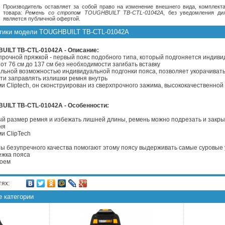
Производитель оставляет за собой право на изменение внешнего вида, комплекта
товара:
Ремень со стропом TOUGHBUILT TB-CTL-01042A
, без уведомления ди
является публичной офертой.
стики модели TOUGHBUILT TB-CTL-01042A
UILT TB-CTL-01042A - Описание:
хпрочной пряжкой - первый пояс подобного типа, который подгоняется индиви
от 76 см до 137 см без необходимости загибать вставку
альной возможностью индивидуальной подгонки пояса, позволяет укорачиват
ти заправлять излишки ремня внутрь
и Cliptech, он сконструирован из сверхпрочного зажима, высококачественной 
UILT TB-CTL-01042A - Особенности:
ый размер ремня и избежать лишней длины, ремень можно подрезать и закры
ня
ми ClipTech
ты безупречного качества помогают этому поясу выдерживать самые суровые
ежка пояса
лоем
тях:
е категории