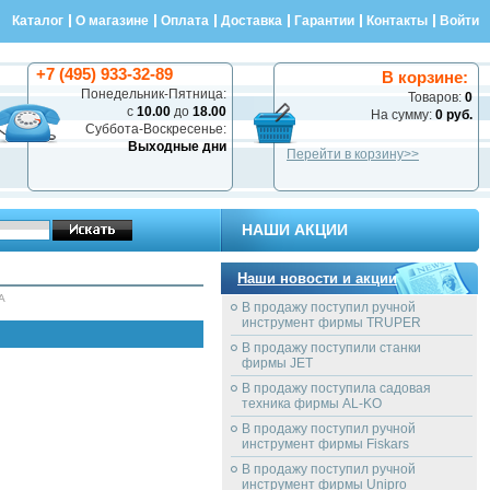
Каталог
О магазине
Оплата
Доставка
Гарантии
Контакты
Войти
+7 (495) 933-32-89
В корзине:
Понедельник-Пятница:
Товаров:
0
с
10.00
до
18.00
На сумму:
0 руб.
Суббота-Воскресенье:
Выходные дни
Перейти в корзину>>
НАШИ АКЦИИ
Наши новости и акции
A
В продажу поступил ручной
инструмент фирмы TRUPER
В продажу поступили станки
фирмы JET
В продажу поступила садовая
техника фирмы AL-KO
В продажу поступил ручной
инструмент фирмы Fiskars
В продажу поступил ручной
инструмент фирмы Unipro