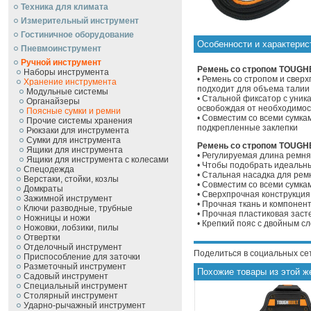
Техника для климата
Измерительный инструмент
Гостиничное оборудование
Особенности и характери
Пневмоинструмент
Ручной инcтрумент
Ремень со стропом TOUGHB
Наборы инструмента
• Ремень со стропом и свер
Хранение инструмента
подходит для объема талии 
Модульные системы
• Стальной фиксатор с уник
Органайзеры
освобождая от необходимос
Поясные сумки и ремни
• Совместим со всеми сумкам
Прочие системы хранения
подкрепленные заклепки
Рюкзаки для инструмента
Сумки для инструмента
Ремень со стропом TOUGHB
Ящики для инструмента
• Регулируемая длина ремня
Ящики для инструмента с колесами
• Чтобы подобрать идеальн
Спецодежда
• Стальная насадка для рем
Верстаки, стойки, козлы
• Совместим со всеми сумка
Домкраты
• Сверхпрочная конструкция
Зажимной инструмент
• Прочная ткань и компонен
Ключи разводные, трубные
• Прочная пластиковая заст
Ножницы и ножи
• Крепкий пояс с двойным с
Ножовки, лобзики, пилы
Отвертки
Отделочный инструмент
Поделиться в социальных се
Приспособление для заточки
Разметочный инструмент
Похожие товары из этой ж
Садовый инструмент
Специальный инструмент
Столярный инструмент
Ударно-рычажный инструмент