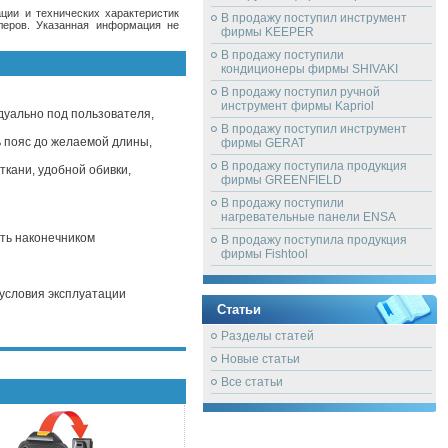
ции и технических характеристик
В продажу поступил инструмент
леров. Указанная информация не
фирмы KEEPER
В продажу поступили
кондиционеры фирмы SHIVAKI
В продажу поступил ручной
инструмент фирмы Kapriol
дуально под пользователя,
В продажу поступил инструмент
ь пояс до желаемой длины,
фирмы GERAT
В продажу поступила продукция
ткани, удобной обивки,
фирмы GREENFIELD
В продажу поступили
нагревательные панели ENSA
ть наконечником
В продажу поступила продукция
фирмы Fishtool
 условия эксплуатации
Статьи
Разделы статей
Новые статьи
Все статьи