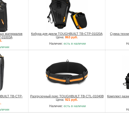
ных материалов
Кобура для дрели TOUGHBUILT TB-CTP-01020A
Сумка техн
-01003A
Цена:
863 руб.
б.
Наличие:
есть в наличии
Н
аличии
BUILT TB-CTP-
Разгрузочный пояс TOUGHBUILT TB-CTL-01040B
Комплект раз
Цена:
921 руб.
.
Наличие:
есть в наличии
аличии
Н