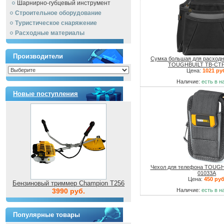
Шарнирно-губцевый инструмент
Строительное оборудование
Туристическое снаряжение
Расходные материалы
Производители
Сумка большая для расход
TOUGHBUILT TB-CTP
Цена:
1021 ру
Наличие:
есть в н
Новые поступления
Чехол для телефона TOUGH
01033A
Цена:
450 руб
Бензиновый триммер Champion T256
3990 руб.
Наличие:
есть в н
Популярные товары