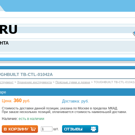
НТА
UGHBUILT TB-CTL-01042A
нcтрумент
>
Хранение инструмента
>
Поясные сумки и ремни
> TOUGHBUILT TB-CTL-01042
аре
360
Цена:
руб.
Доставка: руб.
Стоимость доставки данной позиции, указана по Москве в пределах МКАД.
При заказе нескольких позиций, оплачивается стоимость наименьшей доставки.
Наличие:
есть в наличии
шт.