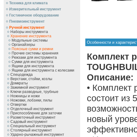
Техника для климата
Измерительный инструмент
Гостиничное оборудование
Пневмоинструмент
Ручной инcтрумент
Наборы инструмента
Хранение инструмента
Модульные системы
Особенности и характери
Органайзеры
Поясные сумки и ремни
Прочие системы хранения
Комплект 
Рюкзаки для инструмента
Сумки для инструмента
TOUGHBUIL
Ящики для инструмента
Ящики для инструмента с колесами
Описание:
Спецодежда
Верстаки, стойки, козлы
Домкраты
• Комплект
Зажимной инструмент
Ключи разводные, трубные
состоит из 5
Ножницы и ножи
Ножовки, лобзики, пилы
Отвертки
возможност
Отделочный инструмент
Приспособление для заточки
новый урове
Разметочный инструмент
Садовый инструмент
Специальный инструмент
эффективно
Столярный инструмент
Ударно-рычажный инструмент