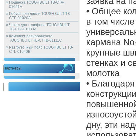
заявка на п
Подвеска TOUGHBUILT TB-CTA-
01051A
• Общее кол
Кобура для дрели TOUGHBUILT TB-
CTP-01020A
в том числе
Чехол для телефона TOUGHBUILT
универсаль
TB-CTP-01033A
Комплект разнорабочего
кармана No
TOUGHBUILT TB-CTTB-01111C
Разгрузочный пояс TOUGHBUILT TB-
крупные швы
CTL-01040B
стенках и с
Партнеры
молотка
• Благодаря
конструкции
повышенной
износоусто
дну, эти на
использова