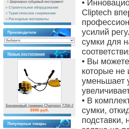
• Инноваци
Шарнирно-губцевый инструмент
Строительное оборудование
Cliptech вп
Туристическое снаряжение
Расходные материалы
профессион
усилий регу
Производители
сумки для 
соответств
Новые поступления
• Вы можете
которые не 
уменьшает 
увеличивае
• В комплек
Бензиновый триммер Champion T256-2
сумки, отк
3990 руб.
подставки, 
Популярные товары