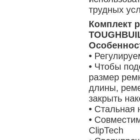
трудных ус
Комплект 
TOUGHBUIL
Особеннос
• Регулиру
• Чтобы по
размер рем
длины, рем
закрыть на
• Стальная 
• Совмести
ClipTech