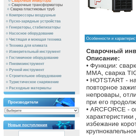
Сварочные инверторы
Сварочные трансформаторы
Сварка пластиковых труб
Компрессоры воздушные
Пуско-зарядные устройства
Генераторы, стабилизаторы
Насосное оборудование
Особенности и характери
Чистящая и моющая техника
Техника для климата
Сварочный инв
Измерительный инструмент
Описание:
Гостиничное оборудование
Пневмоинструмент
• Функции: сва
Ручной инcтрумент
MMA, сварка TIG 
Строительное оборудование
• HOTSTART - н
Туристическое снаряжение
повторное зажи
Расходные материалы
непровары, отли
при его продолж
Производители
• ARCFORCE - о
характеристики 
избежание коро
Новые поступления
крупнокапельно