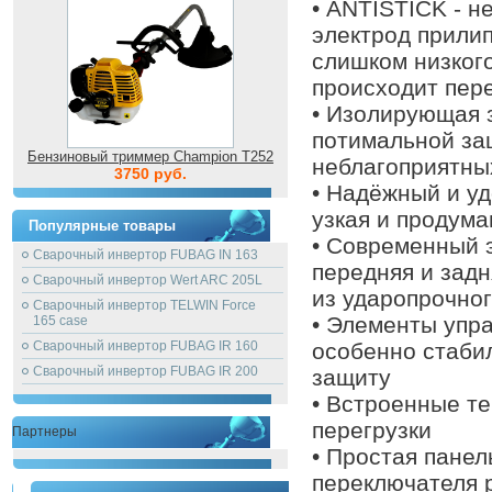
• ANTISTICK - н
электрод прилип
слишком низкого
происходит пер
• Изолирующая 
потимальной за
Бензиновый триммер Champion T252
неблагоприятны
3750 руб.
• Надёжный и у
узкая и продума
Популярные товары
• Современный 
Сварочный инвертор FUBAG IN 163
передняя и зад
Сварочный инвертор Wert ARC 205L
из ударопрочног
Сварочный инвертор TELWIN Force
• Элементы упр
165 case
Сварочный инвертор FUBAG IR 160
особенно стаби
Сварочный инвертор FUBAG IR 200
защиту
• Встроенные т
перегрузки
Партнеры
• Простая панел
переключателя