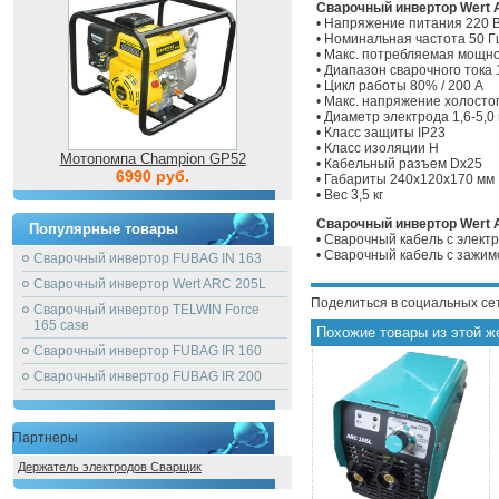
Сварочный инвертор Wert A
• Напряжение питания 220 В
• Номинальная частота 50 Г
• Макс. потребляемая мощно
• Диапазон сварочного тока 
• Цикл работы 80% / 200 А
• Макс. напряжение холостог
• Диаметр электрода 1,6-5,0
• Класс защиты IP23
• Класс изоляции H
Мотопомпа Champion GP52
• Кабельный разъем Dx25
6990 руб.
• Габариты 240х120х170 мм
• Вес 3,5 кг
Сварочный инвертор Wert 
Популярные товары
• Сварочный кабель с элек
• Сварочный кабель с зажи
Сварочный инвертор FUBAG IN 163
Сварочный инвертор Wert ARC 205L
Поделиться в социальных се
Сварочный инвертор TELWIN Force
165 case
Похожие товары из этой ж
Сварочный инвертор FUBAG IR 160
Сварочный инвертор FUBAG IR 200
Партнеры
Держатель электродов Сварщик