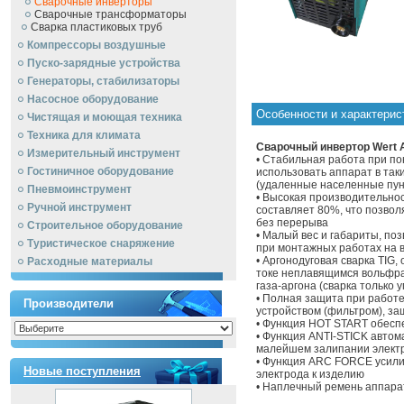
Сварочные инверторы
Сварочные трансформаторы
Сварка пластиковых труб
Компрессоры воздушные
Пуско-зарядные устройства
Генераторы, стабилизаторы
Насосное оборудование
Особенности и характерис
Чистящая и моющая техника
Техника для климата
Сварочный инвертор Wert 
Измерительный инструмент
• Стабильная работа при п
Гостиничное оборудование
использовать аппарат в так
(удаленные населенные пун
Пневмоинструмент
• Высокая производительнос
Ручной инcтрумент
составляет 80%, что позвол
без перерыва
Строительное оборудование
• Малый вес и габариты, по
Туристическое снаряжение
при монтажных работах на 
• Аргонодуговая сварка TIG
Расходные материалы
токе неплавящимся вольфра
газа-аргона (сварка только
• Полная защита при работ
Производители
устройством (фильтром), з
• Функция HOT START обеспе
• Функция ANTI-STICK авто
малейшем залипании электр
• Функция АRC FORCE усилив
Новые поступления
электрода к изделию
• Наплечный ремень аппара