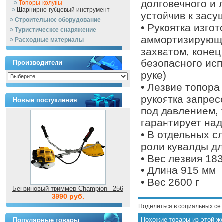
долговечного и 
Топоры-колуны
Шарнирно-губцевый инструмент
устойчив к засу
Строительное оборудование
• Рукоятка изго
Туристическое снаряжение
аммортизирующе
Расходные материалы
захватом, конец
безопасного исп
Производители
руке)
• Лезвие топора 
рукоятка запрес
Новые поступления
под давлением,
гарантирует на
• В отдельных с
роли кувалды дл
• Вес лезвия 183
• Длина 915 мм
• Вес 2600 г
Бензиновый триммер Champion T256
3990 руб.
Поделиться в социальных се
Похожие товары из этой ж
Популярные товары