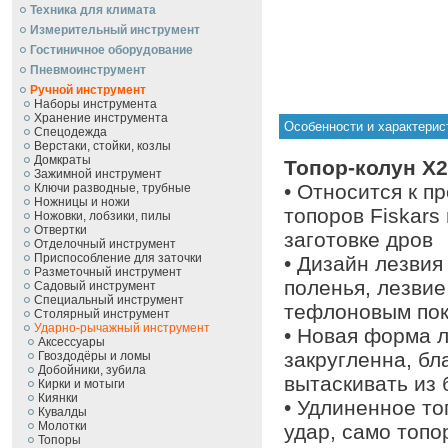
Техника для климата
Измерительный инструмент
Гостиничное оборудование
Пневмоинструмент
Ручной инcтрумент
Наборы инструмента
Хранение инструмента
Особенности и характерис
Спецодежда
Верстаки, стойки, козлы
Домкраты
Топор-колун X2
Зажимной инструмент
• Относится к 
Ключи разводные, трубные
Ножницы и ножи
топоров Fiskars
Ножовки, лобзики, пилы
Отвертки
заготовке дров
Отделочный инструмент
Приспособление для заточки
• Дизайн лезвия
Разметочный инструмент
поленья, лезвие
Садовый инструмент
Специальный инструмент
тефлоновым по
Столярный инструмент
Ударно-рычажный инструмент
• Новая форма л
Аксессуары
закругленна, бл
Гвоздодёры и ломы
Добойники, зубила
вытаскивать из 
Кирки и мотыги
Киянки
• Удлиненное т
Кувалды
Молотки
удар, само топо
Топоры