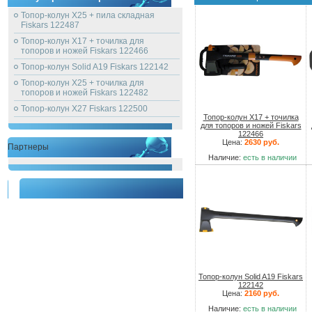
Топор-колун X25 + пила складная
Fiskars 122487
Топор-колун X17 + точилка для
топоров и ножей Fiskars 122466
Топор-колун Solid A19 Fiskars 122142
Топор-колун X25 + точилка для
топоров и ножей Fiskars 122482
Топор-колун X27 Fiskars 122500
Топор-колун X17 + точилка
для топоров и ножей Fiskars
122466
Цена:
2630 руб.
Партнеры
Наличие:
есть в наличии
Топор-колун Solid A19 Fiskars
122142
Цена:
2160 руб.
Наличие:
есть в наличии