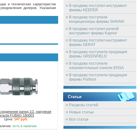
ции и технических характеристик
В продажу поступил инструмент
 уведомления дилеров. Указанная
фирмы KEEPER
В продажу поступили
кондиционеры фирмы SHIVAKI
В продажу поступил ручной
инструмент фирмы Kapriol
В продажу поступил инструмент
фирмы GERAT
В продажу поступила продукция
фирмы GREENFIELD
В продажу поступили
нагревательные панели ENSA
В продажу поступила продукция
фирмы Fishtool
Статьи
Разделы статей
соединение рапид 1/2, наружная
Новые статьи
езьба FUBAG 180003
Цена:
147 руб.
Все статьи
аличие:
есть в наличии