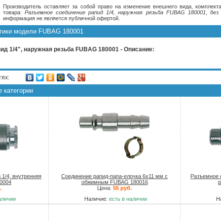
Производитель оставляет за собой право на изменение внешнего вида, комплекта
товара:
Разъемное соединение рапид 1/4, наружная резьба FUBAG 180001
, без
информация не является публичной офертой.
стики модели FUBAG 180001
д 1/4", наружная резьба FUBAG 180001 - Описание:
тях:
е категории
1/4, внутренняя
Соединение рапид-папа-елочка 6х11 мм с
Разъемное 
0004
обжимным FUBAG 180016
р
.
Цена:
55 руб.
аличии
Наличие:
есть в наличии
Н