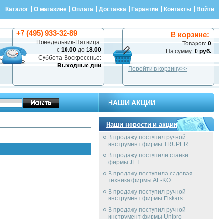
Каталог
О магазине
Оплата
Доставка
Гарантии
Контакты
Войти
+7 (495) 933-32-89
В корзине:
Понедельник-Пятница:
Товаров:
0
с
10.00
до
18.00
На сумму:
0 руб.
Суббота-Воскресенье:
Выходные дни
Перейти в корзину>>
НАШИ АКЦИИ
Наши новости и акции
В продажу поступил ручной
инструмент фирмы TRUPER
В продажу поступили станки
фирмы JET
В продажу поступила садовая
техника фирмы AL-KO
В продажу поступил ручной
инструмент фирмы Fiskars
В продажу поступил ручной
инструмент фирмы Unipro