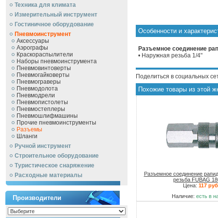
Техника для климата
Измерительный инструмент
Гостиничное оборудование
Особенности и характери
Пневмоинструмент
Аксессуары
Аэрографы
Разъемное соединение рапи
Краскораспылители
• Наружная резьба 1/4"
Наборы пневмоинструмента
Пневмовинтоверты
Пневмогайковерты
Поделиться в социальных се
Пневмограверы
Пневмодолота
Похожие товары из этой ж
Пневмодрели
Пневмопистолеты
Пневмостеплеры
Пневмошлифмашины
Прочие пневмоинструменты
Разъемы
Шланги
Ручной инcтрумент
Строительное оборудование
Туристическое снаряжение
Разъемное соединение рапид 
Расходные материалы
резьба FUBAG 18
Цена:
117 руб
Наличие:
есть в н
Производители