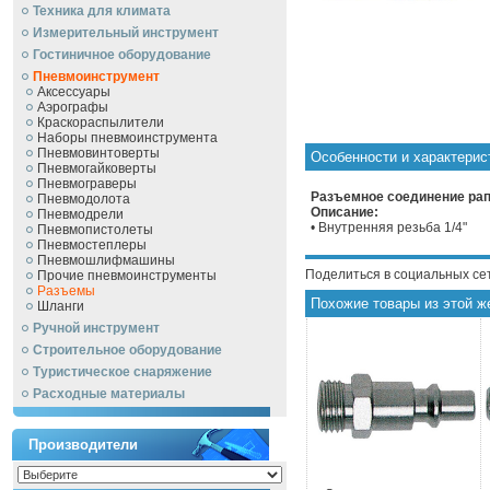
Техника для климата
Измерительный инструмент
Гостиничное оборудование
Пневмоинструмент
Аксессуары
Аэрографы
Краскораспылители
Наборы пневмоинструмента
Пневмовинтоверты
Особенности и характери
Пневмогайковерты
Пневмограверы
Разъемное соединение рапи
Пневмодолота
Описание:
Пневмодрели
• Внутренняя резьба 1/4"
Пневмопистолеты
Пневмостеплеры
Пневмошлифмашины
Поделиться в социальных се
Прочие пневмоинструменты
Разъемы
Похожие товары из этой ж
Шланги
Ручной инcтрумент
Строительное оборудование
Туристическое снаряжение
Расходные материалы
Производители