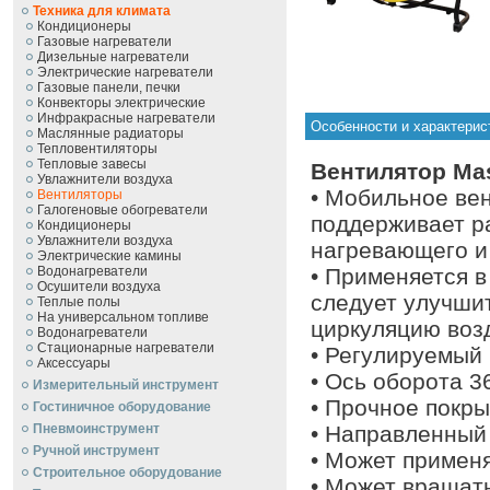
Техника для климата
Кондиционеры
Газовые нагреватели
Дизельные нагреватели
Электрические нагреватели
Газовые панели, печки
Конвекторы электрические
Инфракрасные нагреватели
Особенности и характерис
Маслянные радиаторы
Тепловентиляторы
Тепловые завесы
Вентилятор Mas
Увлажнители воздуха
• Мобильное ве
Вентиляторы
Галогеновые обогреватели
поддерживает р
Кондиционеры
Увлажнители воздуха
нагревающего и
Электрические камины
Водонагреватели
• Применяется в
Осушители воздуха
следует улучши
Теплые полы
На универсальном топливе
циркуляцию воз
Водонагреватели
Стационарные нагреватели
• Регулируемый 
Аксессуары
• Ось oборота 3
Измерительный инструмент
• Прочное покры
Гостиничное оборудование
Пневмоинструмент
• Направленный
Ручной инcтрумент
• Может применя
Строительное оборудование
• Может вращать