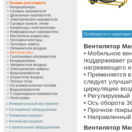
Техника для климата
Кондиционеры
Газовые нагреватели
Дизельные нагреватели
Электрические нагреватели
Газовые панели, печки
Конвекторы электрические
Инфракрасные нагреватели
Особенности и характерис
Маслянные радиаторы
Тепловентиляторы
Тепловые завесы
Вентилятор Mas
Увлажнители воздуха
• Мобильное ве
Вентиляторы
Галогеновые обогреватели
поддерживает р
Кондиционеры
Увлажнители воздуха
нагревающего и
Электрические камины
Водонагреватели
• Применяется в
Осушители воздуха
следует улучши
Теплые полы
На универсальном топливе
циркуляцию воз
Водонагреватели
Стационарные нагреватели
• Регулируемый 
Аксессуары
• Ось oборота 3
Измерительный инструмент
• Прочное покры
Гостиничное оборудование
Пневмоинструмент
• Направленный
Ручной инcтрумент
Вентилятор Mas
Строительное оборудование