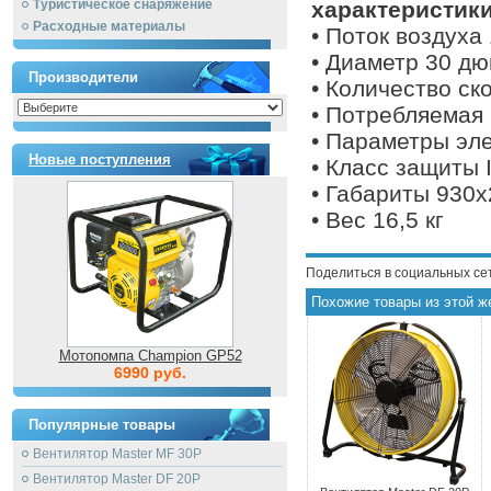
Туристическое снаряжение
характеристики
Расходные материалы
• Поток воздуха
• Диаметр 30 д
Производители
• Количество ск
• Потребляемая
• Параметры эле
Новые поступления
• Класс защиты 
• Габариты 930
• Вес 16,5 кг
Поделиться в социальных се
Похожие товары из этой ж
Мотопомпа Champion GP52
6990 руб.
Популярные товары
Вентилятор Master MF 30P
Вентилятор Master DF 20P