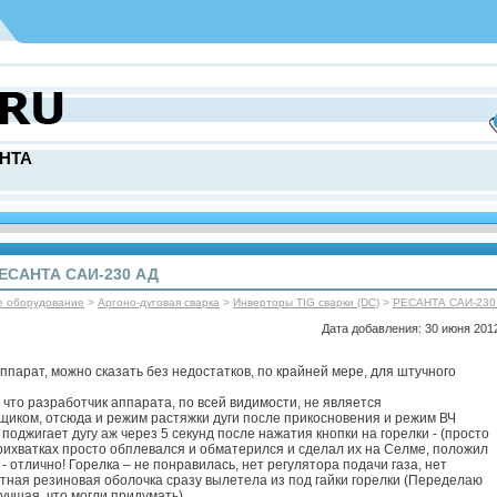
НТА
ЕСАНТА САИ-230 АД
е оборудование
>
Аргоно-дуговая сварка
>
Инверторы TIG сварки (DC)
>
РЕСАНТА САИ-230
Дата добавления: 30 июня 2012
арат, можно сказать без недостатков, по крайней мере, для штучного
, что разработчик аппарата, по всей видимости, не является
иком, отсюда и режим растяжки дуги после прикосновения и режим ВЧ
поджигает дугу аж через 5 секунд после нажатия кнопки на горелки - (просто
прихватках просто обплевался и обматерился и сделал их на Селме, положил
 отлично! Горелка – не понравилась, нет регулятора подачи газа, нет
итная резиновая оболочка сразу вылетела из под гайки горелки (Переделаю
лучшая, что могли придумать)