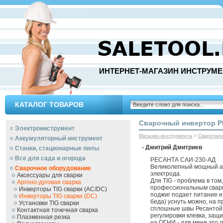
ИНТЕРНЕТ-МАГАЗИН ИНСТРУМЕ
КАТАЛОГ ТОВАРОВ
Сварочный инвертор Р
Электроинструмент
Магазин инструмента
>
Сварочно
Аккумуляторный инструмент
- Дмитрий Дмитриев
Станки, стационарные пилы
Все для сада и огорода
РЕСАНТА САИ-230-АД
Великолепный мощный апп
Сварочное оборудование
электрода.
Аксессуары для сварки
Для TIG - проблема в том
Аргоно-дуговая сварка
профессиональным сварщ
Инверторы TIG сварки (AC/DC)
поджиг подает питание и 
Инверторы TIG сварки (DC)
беда) уснуть можно, на 
Установки TIG сварки
сплошные швы Ресантой -
Контактная точечная сварка
регулировки клевка, защ
Плазменная резка
на ОГНИ - для меня это 