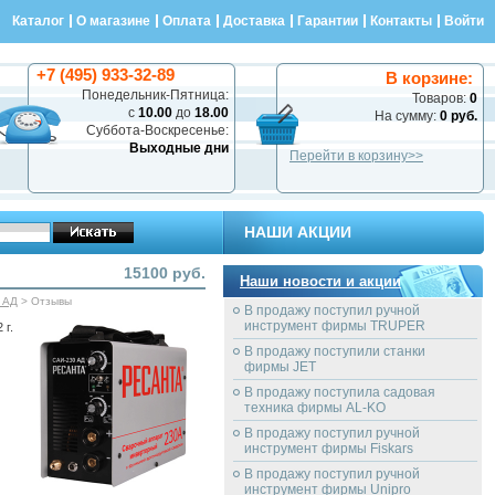
Каталог
О магазине
Оплата
Доставка
Гарантии
Контакты
Войти
+7 (495) 933-32-89
В корзине:
Понедельник-Пятница:
Товаров:
0
с
10.00
до
18.00
На сумму:
0 руб.
Суббота-Воскресенье:
Выходные дни
Перейти в корзину>>
НАШИ АКЦИИ
15100 руб.
Наши новости и акции
 АД
> Отзывы
В продажу поступил ручной
инструмент фирмы TRUPER
 г.
В продажу поступили станки
фирмы JET
В продажу поступила садовая
техника фирмы AL-KO
В продажу поступил ручной
инструмент фирмы Fiskars
В продажу поступил ручной
инструмент фирмы Unipro