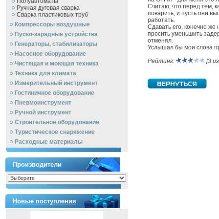
Полуавтоматы
Считаю, что перед тем, 
Ручная дуговая сварка
поварить, и пусть они вы
Сварка пластиковых труб
работать.
Компрессоры воздушные
Сдавать его, конечно же 
просить уменьшить задерж
Пуско-зарядные устройства
отменял.
Генераторы, стабилизаторы
Услышал бы мои слова п
Насосное оборудование
Рейтинг:
[3 из
Чистящая и моющая техника
Техника для климата
Измерительный инструмент
Гостиничное оборудование
Пневмоинструмент
Ручной инcтрумент
Строительное оборудование
Туристическое снаряжение
Расходные материалы
Производители
Новые поступления