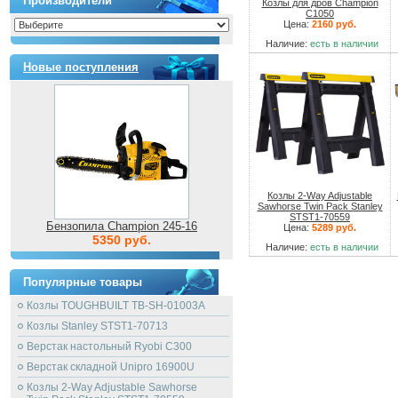
Производители
Козлы для дров Champion
C1050
Цена:
2160 руб.
Наличие:
есть в наличии
Новые поступления
Козлы 2-Way Adjustable
Sawhorse Twin Pack Stanley
STST1-70559
Бензопила Champion 245-16
Цена:
5289 руб.
5350 руб.
Наличие:
есть в наличии
Популярные товары
Козлы TOUGHBUILT TB-SH-01003A
Козлы Stanley STST1-70713
Верстак настольный Ryobi C300
Верстак складной Unipro 16900U
Козлы 2-Way Adjustable Sawhorse