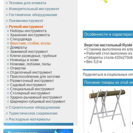
Техника для климата
Измерительный инструмент
Гостиничное оборудование
Пневмоинструмент
Ручной инcтрумент
Наборы инструмента
Особенности и характерис
Хранение инструмента
Спецодежда
Верстаки, стойки, козлы
Верстак настольный Ryobi 
Домкраты
• Станина выполнена из ал
Зажимной инструмент
• Рабочий стол выполнен и
Ключи разводные, трубные
• Габариты стола 420х270х6
Ножницы и ножи
• Вес 3,0 кг
Ножовки, лобзики, пилы
Отвертки
Отделочный инструмент
Поделиться в социальных се
Приспособление для заточки
Разметочный инструмент
Похожие товары из этой ж
Садовый инструмент
Специальный инструмент
Столярный инструмент
Ударно-рычажный инструмент
Шарнирно-губцевый инструмент
Строительное оборудование
Туристическое снаряжение
Расходные материалы