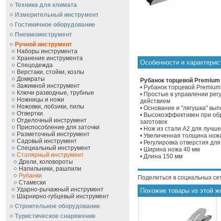
Техника для климата
Измерительный инструмент
Гостиничное оборудование
Пневмоинструмент
Ручной инcтрумент
Наборы инструмента
Хранение инструмента
Особенности и характерист
Спецодежда
Верстаки, стойки, козлы
Домкраты
Рубанок торцевой Premium №
Зажимной инструмент
• Рубанок торцевой Premium
Ключи разводные, трубные
• Простые в управлении ре
Ножницы и ножи
действием
Ножовки, лобзики, пилы
• Основание и "лягушка" вып
Отвертки
• Высокоэффективен при об
Отделочный инструмент
заготовок
Приспособление для заточки
• Нож из стали A2 для лучш
Разметочный инструмент
• Увеличенная толщина ножа
Садовый инструмент
• Регулировка отверстия дл
Специальный инструмент
• Ширина ножа 40 мм
Столярный инструмент
• Длина 150 мм
Дрели, коловороты
Напильники, рашпили
Рубанки
Поделиться в социальных се
Стамески
Ударно-рычажный инструмент
Похожие товары из этой ж
Шарнирно-губцевый инструмент
Строительное оборудование
Туристическое снаряжение