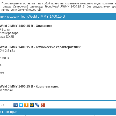
Производитель оставляет за собой право на изменение внешнего вида, комплекта
товара:
Сварочный инвертор TecnoWeld JIMMY 1400.15 B
, без уведомления ди
является публичной офертой.
тики модели TecnoWeld JIMMY 1400.15 B
eld JIMMY 1400.15 B - Описание:
 Вольт
т генератора
ъема DX25
eld JIMMY 1400.15 B - Технические характеристики:
0% 2,5 кВа
а 60 В
 А
 мм
eld JIMMY 1400.15 B - Комплектация:
А сварки
тях:
е категории