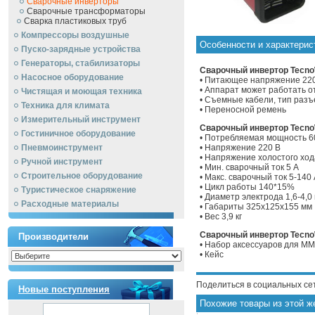
Сварочные инверторы
Сварочные трансформаторы
Сварка пластиковых труб
Компрессоры воздушные
Особенности и характерис
Пуско-зарядные устройства
Генераторы, стабилизаторы
Сварочный инвертор TecnoW
Насосное оборудование
• Питающее напряжение 220
• Аппарат может работать о
Чистящая и моющая техника
• Съемные кабели, тип раз
Техника для климата
• Переносной ремень
Измерительный инструмент
Сварочный инвертор TecnoW
Гостиничное оборудование
• Потребляемая мощность 6
Пневмоинструмент
• Напряжение 220 В
• Напряжение холостого ход
Ручной инcтрумент
• Мин. сварочный ток 5 А
Строительное оборудование
• Макс. сварочный ток 5-140
• Цикл работы 140*15%
Туристическое снаряжение
• Диаметр электрода 1,6-4,0
Расходные материалы
• Габариты 325х125х155 мм
• Вес 3,9 кг
Сварочный инвертор TecnoW
Производители
• Набор аксессуаров для ММ
• Кейс
Поделиться в социальных се
Новые поступления
Похожие товары из этой ж