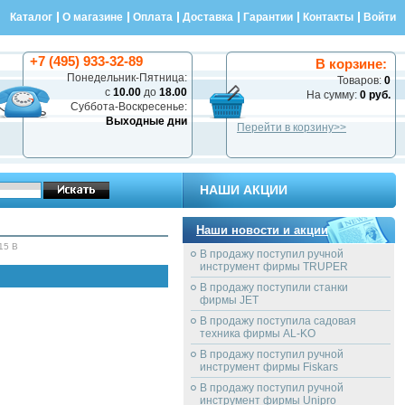
Каталог
О магазине
Оплата
Доставка
Гарантии
Контакты
Войти
+7 (495) 933-32-89
В корзине:
Понедельник-Пятница:
Товаров:
0
с
10.00
до
18.00
На сумму:
0 руб.
Суббота-Воскресенье:
Выходные дни
Перейти в корзину>>
НАШИ АКЦИИ
Наши новости и акции
15 B
В продажу поступил ручной
инструмент фирмы TRUPER
В продажу поступили станки
фирмы JET
В продажу поступила садовая
техника фирмы AL-KO
В продажу поступил ручной
инструмент фирмы Fiskars
В продажу поступил ручной
инструмент фирмы Unipro