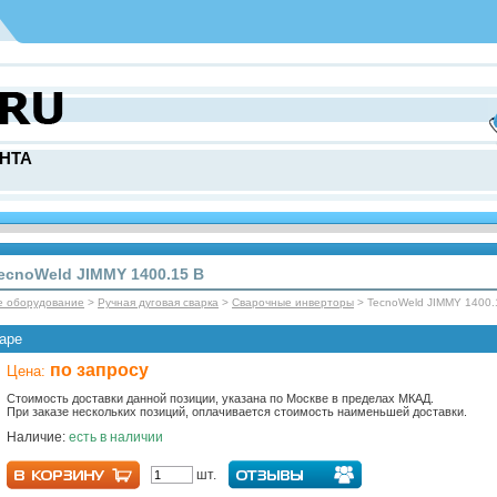
НТА
cnoWeld JIMMY 1400.15 B
е оборудование
>
Ручная дуговая сварка
>
Сварочные инверторы
> TecnoWeld JIMMY 1400.
аре
по запросу
Цена:
Стоимость доставки данной позиции, указана по Москве в пределах МКАД.
При заказе нескольких позиций, оплачивается стоимость наименьшей доставки.
Наличие:
есть в наличии
шт.