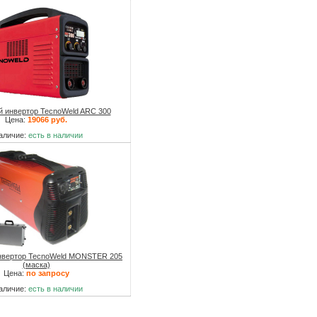
 инвертор TecnoWeld ARC 300
Цена:
19066 руб.
аличие:
есть в наличии
нвертор TecnoWeld MONSTER 205
(маска)
Цена:
по запросу
аличие:
есть в наличии