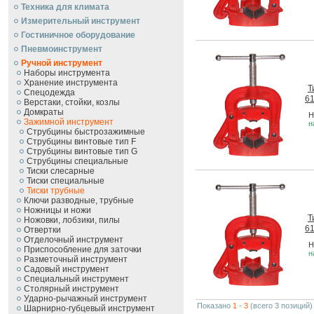
Техника для климата
Измерительный инструмент
Гостиничное оборудование
Пневмоинструмент
Ручной инcтрумент
Наборы инструмента
Хранение инструмента
Т
Спецодежда
6
Верстаки, стойки, козлы
Домкраты
Н
Зажимной инструмент
н
Струбцины быстрозажимные
Струбцины винтовые тип F
Струбцины винтовые тип G
Струбцины специальные
Тиски слесарные
Тиски специальные
Тиски трубные
Ключи разводные, трубные
Ножницы и ножи
Т
Ножовки, лобзики, пилы
6
Отвертки
Отделочный инструмент
Н
Приспособление для заточки
н
Разметочный инструмент
Садовый инструмент
Специальный инструмент
Столярный инструмент
Ударно-рычажный инструмент
Показано
1
-
3
(всего 3 позиций)
Шарнирно-губцевый инструмент