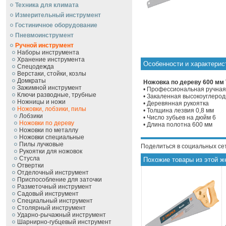
Техника для климата
Измерительный инструмент
Гостиничное оборудование
Пневмоинструмент
Ручной инcтрумент
Наборы инструмента
Хранение инструмента
Особенности и характери
Спецодежда
Верстаки, стойки, козлы
Домкраты
Ножовка по дереву 600 мм
Зажимной инструмент
• Профессиональная ручная
Ключи разводные, трубные
• Закаленная высокоуглерод
Ножницы и ножи
• Деревянная рукоятка
Ножовки, лобзики, пилы
• Толщина лезвия 0,8 мм
Лобзики
• Число зубьев на дюйм 6
Ножовки по дереву
• Длина полотна 600 мм
Ножовки по металлу
Ножовки специальные
Пилы лучковые
Поделиться в социальных се
Рукоятки для ножовок
Стусла
Похожие товары из этой ж
Отвертки
Отделочный инструмент
Приспособление для заточки
Разметочный инструмент
Садовый инструмент
Специальный инструмент
Столярный инструмент
Ударно-рычажный инструмент
Шарнирно-губцевый инструмент