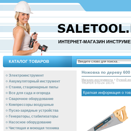
ИНТЕРНЕТ-МАГАЗИН ИНСТРУМЕ
КАТАЛОГ ТОВАРОВ
Ножовка по дереву 600
Электроинструмент
Магазин инструмента
>
Ручной и
Аккумуляторный инструмент
TRUPER STD-24 18170
Станки, стационарные пилы
Краткая информация о тов
Все для сада и огорода
Сварочное оборудование
Компрессоры воздушные
Пуско-зарядные устройства
Генераторы, стабилизаторы
Насосное оборудование
Чистящая и моющая техника