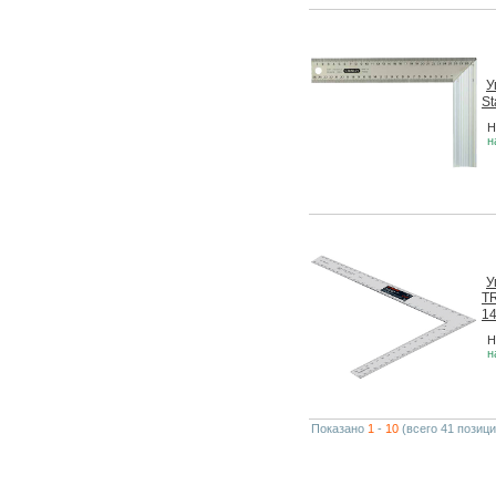
У
St
Н
н
У
T
1
Н
н
Показано
1
-
10
(всего 41 позици