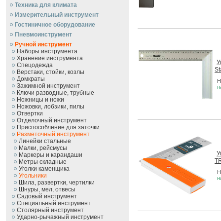
Техника для климата
Измерительный инструмент
Гостиничное оборудование
Пневмоинструмент
Ручной инcтрумент
Наборы инструмента
Хранение инструмента
У
Спецодежда
St
Верстаки, стойки, козлы
Домкраты
Н
Зажимной инструмент
н
Ключи разводные, трубные
Ножницы и ножи
Ножовки, лобзики, пилы
Отвертки
Отделочный инструмент
Приспособление для заточки
Разметочный инструмент
Линейки стальные
Малки, рейсмусы
У
Маркеры и карандаши
T
Метры складные
Уголки каменщика
Н
Угольники
н
Шила, развертки, чертилки
Шнуры, мел, отвесы
Садовый инструмент
Специальный инструмент
Столярный инструмент
Ударно-рычажный инструмент