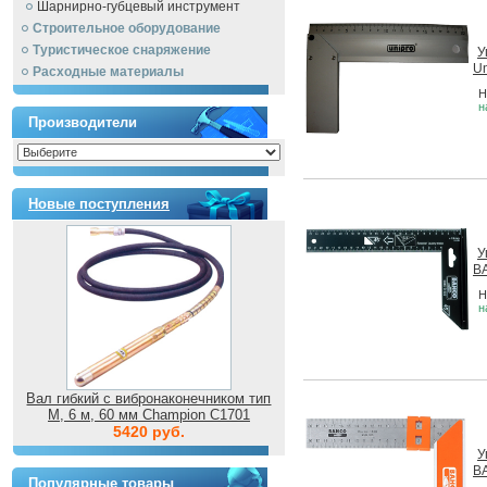
Шарнирно-губцевый инструмент
Строительное оборудование
Туристическое снаряжение
У
Un
Расходные материалы
Н
н
Производители
Новые поступления
У
B
Н
н
Вал гибкий с вибронаконечником тип
M, 6 м, 60 мм Champion C1701
5420 руб.
У
B
Популярные товары