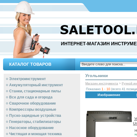
ИНТЕРНЕТ-МАГАЗИН ИНСТРУМЕ
КАТАЛОГ ТОВАРОВ
Угольники
Электроинструмент
Магазин инструмента
>
Ручной и
Аккумуляторный инструмент
Показано
1
-
10
(всего 41 позици
Станки, стационарные пилы
Изображение
Все для сада и огорода
Сварочное оборудование
Компрессоры воздушные
Пуско-зарядные устройства
У
Генераторы, стабилизаторы
Un
Насосное оборудование
Н
Чистящая и моющая техника
н