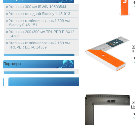
Н
н
Угольник 300 мм IRWIN 10503544
Угольник складной Stanley 1-45-013
Угольник комбинированный 300 мм
Stanley 0-46-151
Угольник 200х300 мм TRUPER E-8X12
14386
Угольник комбинированный 150 мм
У
TRUPER ECT-6 14369
T
Н
н
Партнеры
У
Un
Н
н