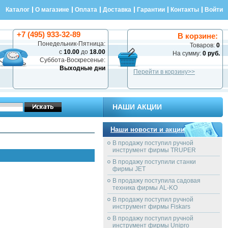
Каталог
О магазине
Оплата
Доставка
Гарантии
Контакты
Войти
+7 (495) 933-32-89
В корзине:
Понедельник-Пятница:
Товаров:
0
с
10.00
до
18.00
На сумму:
0 руб.
Суббота-Воскресенье:
Выходные дни
Перейти в корзину>>
НАШИ АКЦИИ
Наши новости и акции
В продажу поступил ручной
инструмент фирмы TRUPER
В продажу поступили станки
фирмы JET
В продажу поступила садовая
техника фирмы AL-KO
В продажу поступил ручной
инструмент фирмы Fiskars
В продажу поступил ручной
инструмент фирмы Unipro