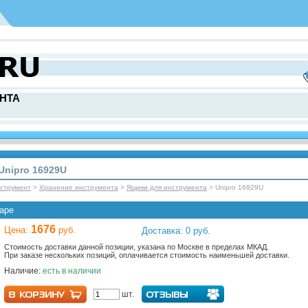
НТА
Unipro 16929U
нcтрумент
>
Хранение инструмента
>
Ящики для инструмента
> Unipro 16929U
аре
1676
Цена:
руб.
Доставка: 0 руб.
Стоимость доставки данной позиции, указана по Москве в пределах МКАД.
При заказе нескольких позиций, оплачивается стоимость наименьшей доставки.
Наличие:
есть в наличии
шт.