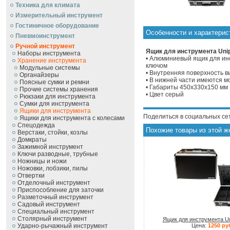
Техника для климата
Измерительный инструмент
Гостиничное оборудование
Особенности и характерис
Пневмоинструмент
Ручной инcтрумент
Ящик для инструмента Unip
Наборы инструмента
• Алюминиевый ящик для инс
Хранение инструмента
ключом
Модульные системы
• Внутренняя поверхность 
Органайзеры
• В нижней части имеются 
Поясные сумки и ремни
• Габариты 450x330x150 мм
Прочие системы хранения
• Цвет серый
Рюкзаки для инструмента
Сумки для инструмента
Ящики для инструмента
Поделиться в социальных се
Ящики для инструмента с колесами
Спецодежда
Похожие товары из этой ж
Верстаки, стойки, козлы
Домкраты
Зажимной инструмент
Ключи разводные, трубные
Ножницы и ножи
Ножовки, лобзики, пилы
Отвертки
Отделочный инструмент
Приспособление для заточки
Разметочный инструмент
Садовый инструмент
Специальный инструмент
Столярный инструмент
Ящик для инструмента Un
Ударно-рычажный инструмент
Цена:
1250 ру