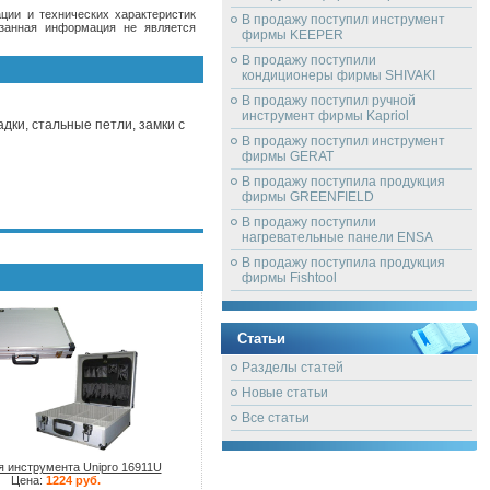
ции и технических характеристик
В продажу поступил инструмент
азанная информация не является
фирмы KEEPER
В продажу поступили
кондиционеры фирмы SHIVAKI
В продажу поступил ручной
инструмент фирмы Kapriol
дки, стальные петли, замки с
В продажу поступил инструмент
фирмы GERAT
В продажу поступила продукция
фирмы GREENFIELD
В продажу поступили
нагревательные панели ENSA
В продажу поступила продукция
фирмы Fishtool
Статьи
Разделы статей
Новые статьи
Все статьи
 инструмента Unipro 16911U
Цена:
1224 руб.