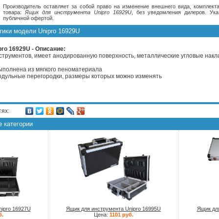
Производитель оставляет за собой право на изменение внешнего вида, комплекта
товара:
Ящик для инструмента Unipro 16929U
, без уведомления дилеров. Ук
публичной офертой.
тики модели Unipro 16929U
ro 16929U - Описание:
трументов, имеет анодированную поверхность, металлические угловые накла
выполнена из мягкого пеноматериала
модульные перегородки, размеры которых можно изменять
тях:
е категории
ipro 16927U
Ящик для инструмента Unipro 16995U
Ящик для
б.
Цена:
1101 руб.