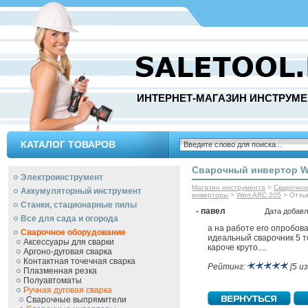
ИНТЕРНЕТ-МАГАЗИН ИНСТРУМЕ
КАТАЛОГ ТОВАРОВ
Сварочный инвертор W
Электроинструмент
Магазин инструмента
>
Сварочно
Аккумуляторный инструмент
инверторы
>
Wert ARC 205
> Отзы
Станки, стационарные пилы
- павел
Дата добавл
Все для сада и огорода
а на работе его опробова
Сварочное оборудование
идеальный сварочник 5 т
Аксессуары для сварки
кароче круто....
Аргоно-дуговая сварка
Контактная точечная сварка
Рейтинг:
[5 из
Плазменная резка
Полуавтоматы
Ручная дуговая сварка
Сварочные выпрямители