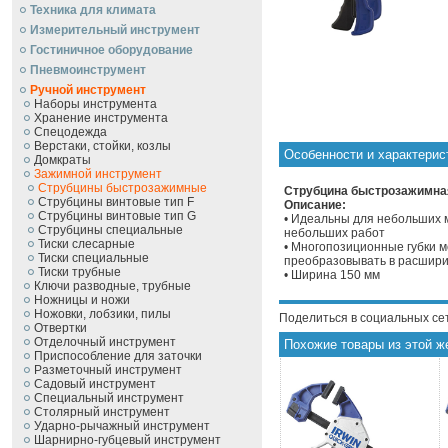
Техника для климата
Измерительный инструмент
Гостиничное оборудование
Пневмоинструмент
Ручной инcтрумент
Наборы инструмента
Хранение инструмента
Спецодежда
Верстаки, стойки, козлы
Особенности и характери
Домкраты
Зажимной инструмент
Струбцины быстрозажимные
Струбцина быстрозажимная Q
Струбцины винтовые тип F
Описание:
Струбцины винтовые тип G
• Идеальны для небольших м
Струбцины специальные
небольших работ
Тиски слесарные
• Многопозиционные губки м
Тиски специальные
преобразовывать в расшир
Тиски трубные
• Ширина 150 мм
Ключи разводные, трубные
Ножницы и ножи
Ножовки, лобзики, пилы
Поделиться в социальных се
Отвертки
Отделочный инструмент
Похожие товары из этой ж
Приспособление для заточки
Разметочный инструмент
Садовый инструмент
Специальный инструмент
Столярный инструмент
Ударно-рычажный инструмент
Шарнирно-губцевый инструмент