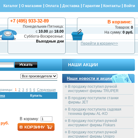
Каталог
О магазине
Оплата
Доставка
Гарантии
Контакты
Войти
+7 (495) 933-32-89
В корзине:
Понедельник-Пятница:
Товаров:
0
с
10.00
до
18.00
На сумму:
0 руб.
Суббота-Воскресенье:
Выходные дни
Перейти в корзину>>
НАШИ АКЦИИ
Наши новости и акции
В продажу поступил ручной
траницы:
1
2
3
4
5
6
Следующая
инструмент фирмы TRUPER
ена
Купить
В продажу поступили станки
фирмы JET
В продажу поступила садовая
техника фирмы AL-KO
В корзину:
В продажу поступил ручной
 руб.
инструмент фирмы Fiskars
В продажу поступил ручной
инструмент фирмы Unipro