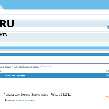
НТА
нcтрумент
>
Садовый инструмент
> Лопаты
й)
С
Наименование
Ц
Лопата для бетона Эргокомфорт Fiskars 132911
570
Наличие:
есть в наличии