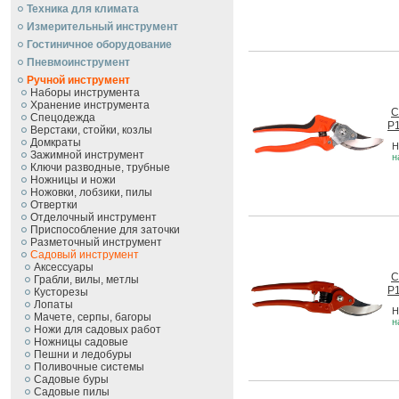
Техника для климата
Измерительный инструмент
Гостиничное оборудование
Пневмоинструмент
Ручной инcтрумент
Наборы инструмента
Хранение инструмента
С
Спецодежда
P1
Верстаки, стойки, козлы
Домкраты
Н
Зажимной инструмент
н
Ключи разводные, трубные
Ножницы и ножи
Ножовки, лобзики, пилы
Отвертки
Отделочный инструмент
Приспособление для заточки
Разметочный инструмент
Садовый инструмент
Аксессуары
С
Грабли, вилы, метлы
P1
Кусторезы
Лопаты
Н
Мачете, серпы, багоры
н
Ножи для садовых работ
Ножницы садовые
Пешни и ледобуры
Поливочные системы
Садовые буры
Садовые пилы