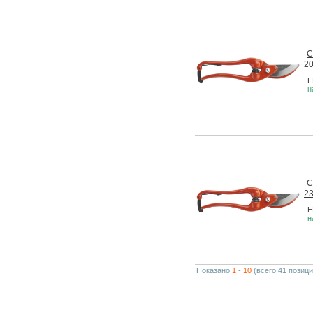
С
20
Н
н
С
23
Н
н
Показано
1
-
10
(всего 41 позици