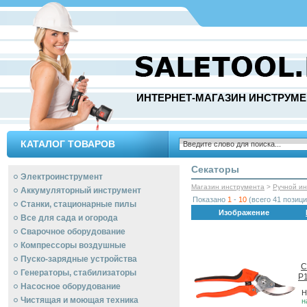
ИНТЕРНЕТ-МАГАЗИН ИНСТРУМЕ
КАТАЛОГ ТОВАРОВ
Секаторы
Электроинструмент
Магазин инструмента
>
Ручной и
Аккумуляторный инструмент
Показано
1
-
10
(всего 41 позици
Станки, стационарные пилы
Изображение
Все для сада и огорода
Сварочное оборудование
Компрессоры воздушные
Пуско-зарядные устройства
С
Генераторы, стабилизаторы
P1
Насосное оборудование
Н
Чистящая и моющая техника
н