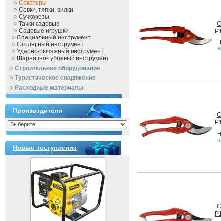
Секаторы
Совки, тяпки, вилки
Сучкорезы
Тачки садовые
С
Садовые игрушки
P1
Специальный инструмент
Н
Столярный инструмент
н
Ударно-рычажный инструмент
Шарнирно-губцевый инструмент
Строительное оборудование
Туристическое снаряжение
Расходные материалы
Производители
С
P1
Н
н
Новые поступления
С
P1