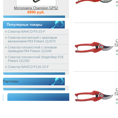
Н
н
Мотопомпа Champion GP52
6990 руб.
Популярные товары
Секатор BAHCO P3-23-F
Секатор контактный с храповым
С
механизмом P83 Fiskars 111670
P1
Секатор плоскостной с силовым
приводом P94 Fiskars 111540
Н
н
Секатор плоскостной SingleStep P26
Fiskars 111260
Секатор BAHCO P126-22-F
Партнеры
С
P1
Н
н