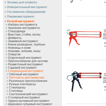
Техника для климата
н
Измерительный инструмент
Гостиничное оборудование
Пневмоинструмент
Ручной инcтрумент
Наборы инструмента
Хранение инструмента
П
Спецодежда
ге
Верстаки, стойки, козлы
2
Домкраты
Зажимной инструмент
Н
Ключи разводные, трубные
н
Ножницы и ножи
Ножовки, лобзики, пилы
Отвертки
Отделочный инструмент
Приспособление для заточки
Разметочный инструмент
Садовый инструмент
Специальный инструмент
Гибочный инструмент
П
Пистолеты для герметика
ге
Различные приспособления
2
Ручные плиткорезы
Н
Стеклорезы
н
Степлеры
Сантехнический инструмент
Столярный инструмент
Ударно-рычажный инструмент
Шарнирно-губцевый инструмент