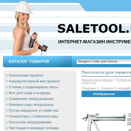
ИНТЕРНЕТ-МАГАЗИН ИНСТРУМЕ
КАТАЛОГ ТОВАРОВ
Пистолеты для гермети
Электроинструмент
Магазин инструмента
>
Ручной и
Аккумуляторный инструмент
герметика
Станки, стационарные пилы
Показано
1
-
5
(всего 5 позиций)
Все для сада и огорода
Изображение
Сварочное оборудование
Компрессоры воздушные
Пуско-зарядные устройства
П
Генераторы, стабилизаторы
ге
Насосное оборудование
2
Чистящая и моющая техника
Н