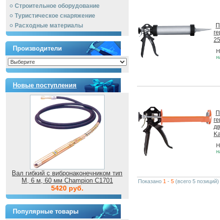
Строительное оборудование
Туристическое снаряжение
Расходные материалы
П
ге
2
Производители
Н
н
Новые поступления
П
ге
д
Ka
Н
н
Вал гибкий с вибронаконечником тип
M, 6 м, 60 мм Champion C1701
Показано
1
-
5
(всего 5 позиций)
5420 руб.
Популярные товары