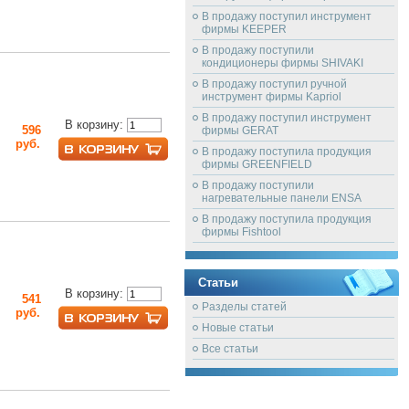
В продажу поступил инструмент
фирмы KEEPER
В продажу поступили
кондиционеры фирмы SHIVAKI
В продажу поступил ручной
инструмент фирмы Kapriol
В продажу поступил инструмент
В корзину:
596
фирмы GERAT
руб.
В продажу поступила продукция
фирмы GREENFIELD
В продажу поступили
нагревательные панели ENSA
В продажу поступила продукция
фирмы Fishtool
Статьи
В корзину:
541
Разделы статей
руб.
Новые статьи
Все статьи