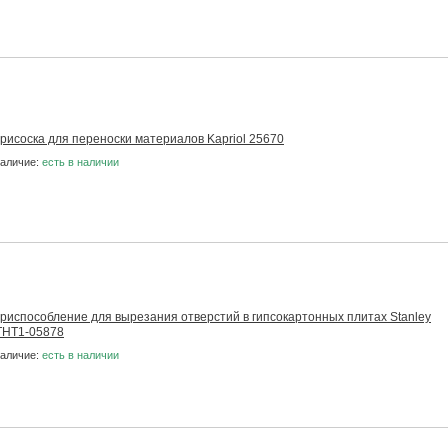
рисоска для переноски материалов Kapriol 25670
аличие:
есть в наличии
риспособление для вырезания отверстий в гипсокартонных плитах Stanley
THT1-05878
аличие:
есть в наличии