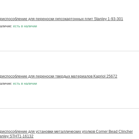
риспособление для переноски гипсокартонных плит Stanley 1-93-301
аличие:
есть в наличии
риспособление для переноски твердых материалов Kapriol 25672
аличие:
есть в наличии
риспособление для установки металлических уголков Corner Bead Clincher
anley STHT1-16132