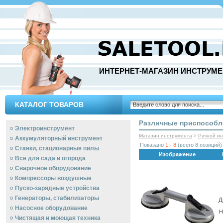
ИНТЕРНЕТ-МАГАЗИН ИНСТРУМЕ
КАТАЛОГ ТОВАРОВ
Различные приспособл
Электроинструмент
Магазин инструмента
>
Ручной и
Аккумуляторный инструмент
Показано
1
-
8
(всего 8 позиций)
Станки, стационарные пилы
Изображение
Все для сада и огорода
Сварочное оборудование
Компрессоры воздушные
Пуско-зарядные устройства
Генераторы, стабилизаторы
Д
Насосное оборудование
Н
Чистящая и моющая техника