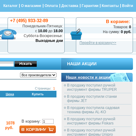
Каталог
О магазине
Оплата
Доставка
Гарантии
Контакты
Войти
+7 (495) 933-32-89
В корзине:
Понедельник-Пятница:
Товаров:
0
с
10.00
до
18.00
На сумму:
0 руб.
Суббота-Воскресенье:
Выходные дни
Перейти в корзину>>
НАШИ АКЦИИ
Наши новости и акции
В продажу поступил ручной
Страницы:
1
инструмент фирмы TRUPER
Цена
Купить
В продажу поступили станки
фирмы JET
В продажу поступила садовая
техника фирмы AL-KO
В продажу поступил ручной
В корзину:
1078
инструмент фирмы Fiskars
руб.
В продажу поступил ручной
инструмент фирмы Unipro