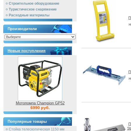
Строительное оборудование
Туристическое снаряжение
Расходные материалы
П
Н
Производители
Новые поступления
П
Н
Мотопомпа Champion GP52
6990 руб.
Популярные товары
П
St
Стойка телескопическая 1150 мм