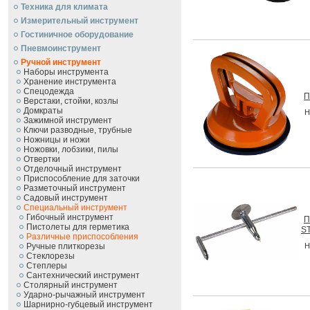
Техника для климата
Измерительный инструмент
Гостиничное оборудование
Пневмоинструмент
Ручной инcтрумент
Наборы инструмента
Хранение инструмента
Спецодежда
П
Верстаки, стойки, козлы
Домкраты
Н
Зажимной инструмент
Ключи разводные, трубные
Ножницы и ножи
Ножовки, лобзики, пилы
Отвертки
Отделочный инструмент
Приспособление для заточки
Разметочный инструмент
Садовый инструмент
Специальный инструмент
Гибочный инструмент
П
Пистолеты для герметика
S
Различные приспособления
Ручные плиткорезы
Н
Стеклорезы
Степлеры
Сантехнический инструмент
Столярный инструмент
Ударно-рычажный инструмент
Шарнирно-губцевый инструмент