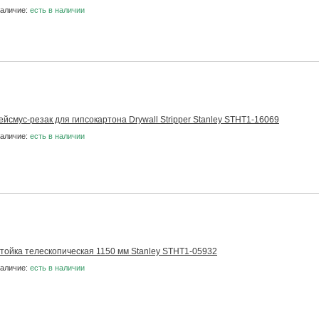
аличие:
есть в наличии
ейсмус-резак для гипсокартона Drywall Stripper Stanley STHT1-16069
аличие:
есть в наличии
тойка телескопическая 1150 мм Stanley STHT1-05932
аличие:
есть в наличии