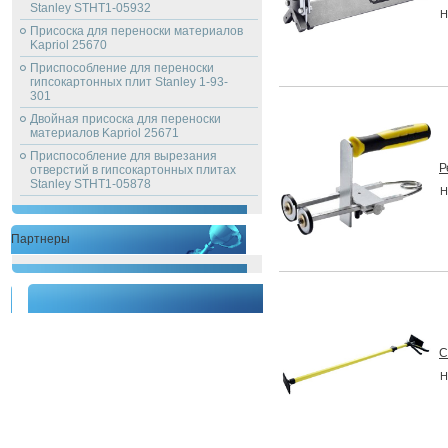
Stanley STHT1-05932
Н
Присоска для переноски материалов
Kapriol 25670
Приспособление для переноски
гипсокартонных плит Stanley 1-93-
301
Двойная присоска для переноски
материалов Kapriol 25671
Приспособление для вырезания
Р
отверстий в гипсокартонных плитах
Stanley STHT1-05878
Н
Партнеры
С
Н