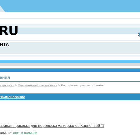
НТА
ения
нcтрумент
>
Специальный инструмент
> Различные приспособления
Наименование
войная присоска для переноски материалов Kapriol 25671
аличие:
есть в наличии