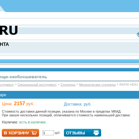
НТА
лещи-скобосшиватель
нcтрумент
>
Специальный инструмент
>
Степлеры
>
Механические степлеры
> RAPID HD31
аре
2157
Цена:
руб.
Доставка: руб.
Стоимость доставки данной позиции, указана по Москве в пределах МКАД.
При заказе нескольких позиций, оплачивается стоимость наименьшей доставки.
Наличие:
есть в наличии
шт.