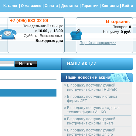
Каталог
О магазине
Оплата
Доставка
Гарантии
Контакты
Войти
+7 (495) 933-32-89
В корзине:
Понедельник-Пятница:
Товаров:
0
с
10.00
до
18.00
На сумму:
0 руб.
Суббота-Воскресенье:
Выходные дни
Перейти в корзину>>
НАШИ АКЦИИ
Наши новости и акции
В продажу поступил ручной
инструмент фирмы TRUPER
В продажу поступили станки
фирмы JET
В продажу поступила садовая
техника фирмы AL-KO
В продажу поступил ручной
инструмент фирмы Fiskars
В продажу поступил ручной
инструмент фирмы Unipro