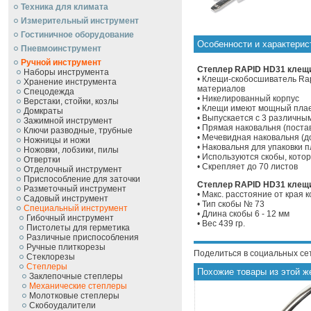
Техника для климата
Измерительный инструмент
Гостиничное оборудование
Особенности и характери
Пневмоинструмент
Ручной инcтрумент
Степлер RAPID HD31 клещи
Наборы инструмента
• Клещи-скобосшиватель Rap
Хранение инструмента
материалов
Спецодежда
• Никелированный корпус
Верстаки, стойки, козлы
• Клещи имеют мощный плае
Домкраты
• Выпускается с 3 различны
Зажимной инструмент
• Прямая наковальня (поста
Ключи разводные, трубные
• Мечевидная наковальня (
Ножницы и ножи
• Наковальня для упаковки 
Ножовки, лобзики, пилы
• Используются скобы, кото
Отвертки
• Скрепляет до 70 листов
Отделочный инструмент
Приспособление для заточки
Степлер RAPID HD31 клещи
Разметочный инструмент
• Макс. расстояние от края 
Садовый инструмент
• Тип скобы № 73
Специальный инструмент
• Длина скобы 6 - 12 мм
Гибочный инструмент
• Вес 439 гр.
Пистолеты для герметика
Различные приспособления
Ручные плиткорезы
Поделиться в социальных се
Стеклорезы
Степлеры
Похожие товары из этой ж
Заклепочные степлеры
Механические степлеры
Молотковые степлеры
Скобоудалители