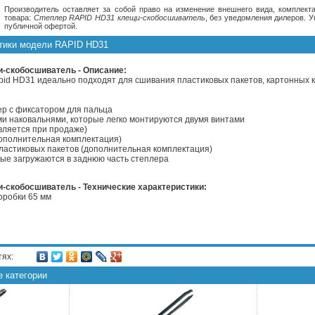
Производитель оставляет за собой право на изменение внешнего вида, комплекта
товара:
Степлер RAPID HD31 клещи-скобосшиватель
, без уведомления дилеров. 
публичной офертой.
стики модели RAPID HD31
-скобосшиватель - Описание:
id HD31 идеально подходят для сшивания пластиковых пакетов, картонных к
р с фиксатором для пальца
ми наковальнями, которые легко монтируются двумя винтами
вляется при продаже)
дополнительная комплектация)
пластиковых пакетов (дополнительная комплектация)
рые загружаются в заднюю часть степлера
-скобосшиватель - Технические характеристики:
коробки 65 мм
тях:
е категории